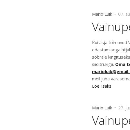
Mario Luik •
07. a
Vainupe
Kui äsja toimunud V
edastamisega hiljak
sõbrale kingitusek
siiditrükiga.
Oma te
marioluik@gmail
meil juba varasem
Loe lisaks
Mario Luik •
27. ju
Vainup