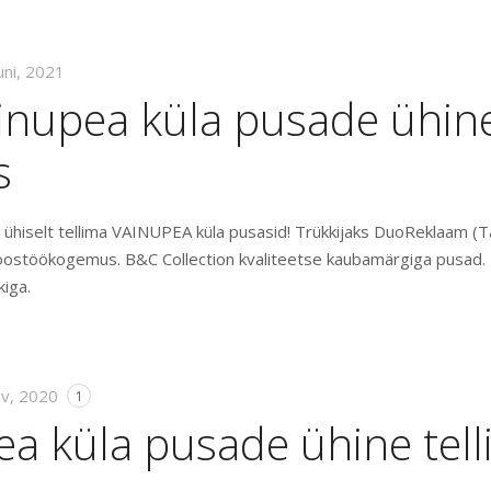
uni, 2021
inupea küla pusade ühin
s
ühiselt tellima VAINUPEA küla pusasid! Trükkijaks DuoReklaam (Ta
ostöökogemus. B&C Collection kvaliteetse kaubamärgiga pusad
kiga.
ov, 2020
1
ea küla pusade ühine tel