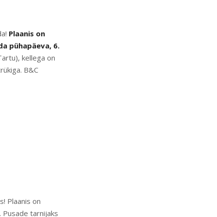
da!
Plaanis on
da pühapäeva, 6.
artu), kellega on
rükiga. B&C
s! Plaanis on
. Pusade tarnijaks