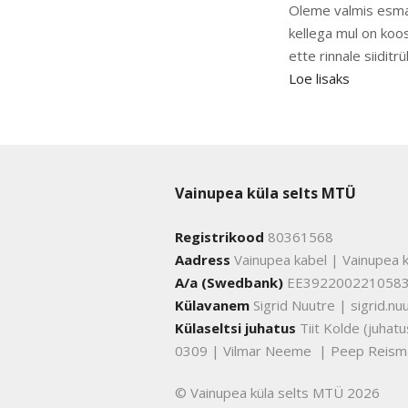
Oleme valmis esmak
kellega mul on ko
ette rinnale siiditrü
Loe lisaks
Vainupea küla selts MTÜ
Registrikood
80361568
Aadress
Vainupea kabel | Vainupea k
A/a (Swedbank)
EE392200221058
Külavanem
Sigrid Nuutre | sigrid.
Külaseltsi juhatus
Tiit Kolde (juha
0309 | Vilmar Neeme | Peep Reism
© Vainupea küla selts MTÜ 2026