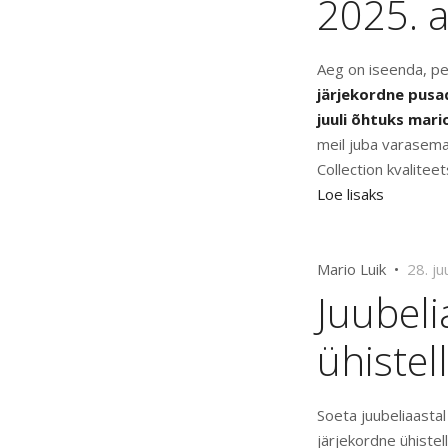
2025. a
Aeg on iseenda, pe
järjekordne pusa
juuli õhtuks mar
meil juba varasema
Collection kvalitee
Loe lisaks
Mario Luik •
28. ju
Juubel
ühistel
Soeta juubeliaasta
järjekordne ühiste