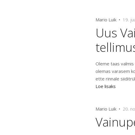
Mario Luik •
19. ju
Uus Va
tellimu
Oleme taas valmis 
olemas varasem ko
ette rinnale siiditrü
Loe lisaks
Mario Luik •
20. n
Vainup