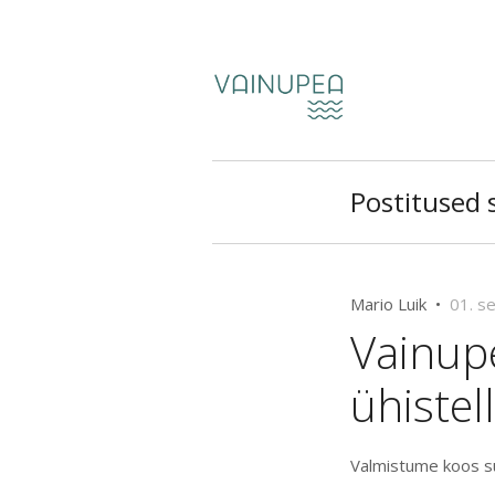
Postitused 
Mario Luik •
01. s
Vainup
ühistel
Valmistume koos sü