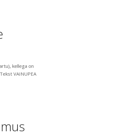
e
rtu), kellega on
. Tekst VAINUPEA
limus