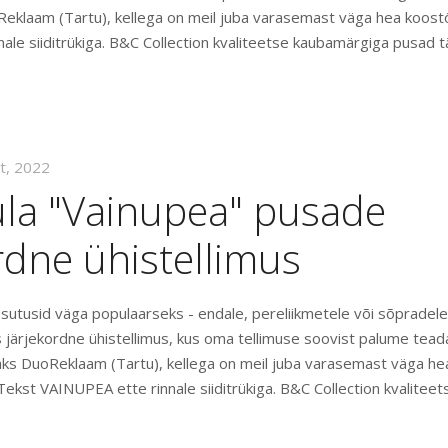
oReklaam (Tartu), kellega on meil juba varasemast väga hea koo
ale siiditrükiga. B&C Collection kvaliteetse kaubamärgiga pusad t
kt, 2022
la "Vainupea" pusade
rdne ühistellimus
tusid väga populaarseks - endale, pereliikmetele või sõpradele 
s järjekordne ühistellimus, kus oma tellimuse soovist palume tead
jaks DuoReklaam (Tartu), kellega on meil juba varasemast väga he
kst VAINUPEA ette rinnale siiditrükiga. B&C Collection kvalitee