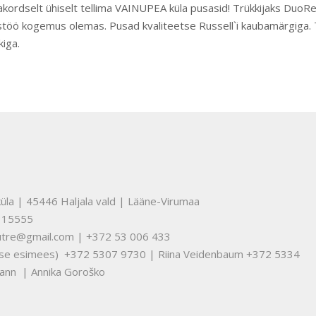
ordselt ühiselt tellima VAINUPEA küla pusasid! Trükkijaks DuoRe
ostöö kogemus olemas. Pusad kvaliteetse Russell`i kaubamärgiga
kiga.
üla | 45446 Haljala vald | Lääne-Virumaa
315555
nuutre@gmail.com | +372 53 006 433
tuse esimees) +372 5307 9730 | Riina Veidenbaum +372 5334
ann | Annika Goroško