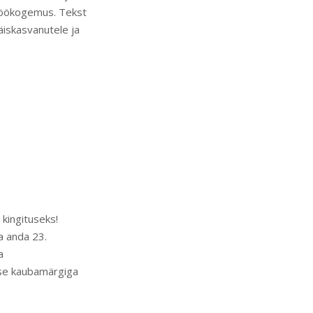
stöökogemus. Tekst
äiskasvanutele ja
kingituseks!
a anda 23.
a
tse kaubamärgiga