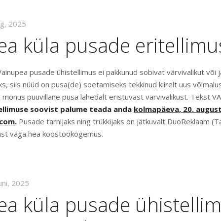
ug, 2025
a küla pusade eritellimu
ainupea pusade ühistellimus ei pakkunud sobivat värvivalikut või j
s, siis nüüd on pusa(de) soetamiseks tekkinud kiirelt uus võimalus!
s mõnus puuvillane pusa lahedalt eristuvast värvivalikust. Tekst 
llimuse soovist palume teada anda
kolmapäeva, 20. august
.com
.
Pusade tarnijaks ning trükkijaks on jätkuvalt DuoReklaam (Ta
ast väga hea koostöökogemus.
uni, 2025
ea küla pusade ühistelli