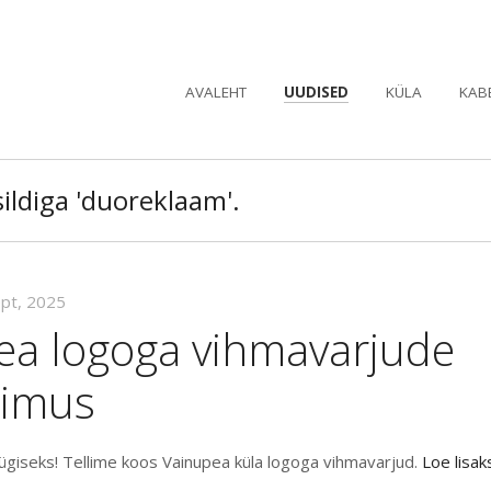
AVALEHT
UUDISED
KÜLA
KAB
sildiga 'duoreklaam'.
ept, 2025
ea logoga vihmavarjude
limus
giseks! Tellime koos Vainupea küla logoga vihmavarjud.
Loe lisak