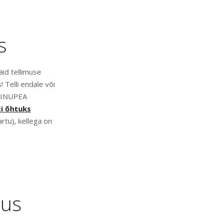
s
äid tellimuse
 Telli endale või
VAINUPEA
i õhtuks
rtu), kellega on
mus