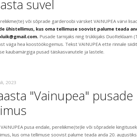
asta suvel
reliikme(te) või sõprade garderoobi värsket VAINUPEA värvi lisa
de ühistellimus, kus oma tellimuse soovist palume teada an
ioluik@gmail.com.
Pusade tarnijaks ning trükkijaks DuoReklaam (T
st väga hea koostöökogemus. Tekst VAINUPEA ette rinnale siidit
tse kaubamärgiga pusad täiskasvanutele ja lastele.
uli, 2023
iaasta "Vainupea" pusade
limus
l VAINUPEA pusa endale, pereliikme(te)le või sõpradele kingitusek
llimus, kus oma tellimuse soovist palume teada anda 20. augustiks