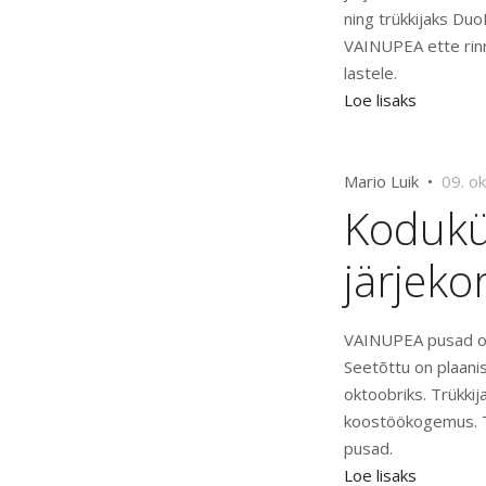
ning trükkijaks Du
VAINUPEA ette rinn
lastele.
Loe lisaks
Mario Luik •
09. o
Kodukü
järjeko
VAINUPEA pusad osu
Seetõttu on plaani
oktoobriks. Trükki
koostöökogemus. Te
pusad.
Loe lisaks