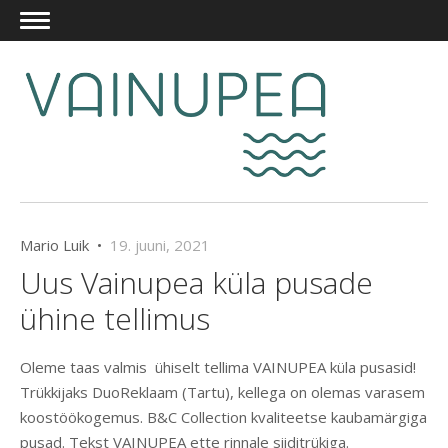
Mario Luik •
19. juuni, 2021
Uus Vainupea küla pusade
ühine tellimus
Oleme taas valmis ühiselt tellima VAINUPEA küla pusasid!
Trükkijaks DuoReklaam (Tartu), kellega on olemas varasem
koostöökogemus. B&C Collection kvaliteetse kaubamärgiga
pusad. Tekst VAINUPEA ette rinnale siiditrükiga.