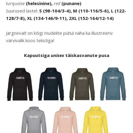
turquoise
(helesinine),
red
(punane)
Suurused lastel:
S (98-104/3-4), M (110-116/5-6), L (122-
128/7-8), XL (134-146/9-11), 2XL (152-164/12-14)
Järgnevalt on kõigi mudelite puhul näha ka illustreeriv
värvivalik koos tekstiga!
Kapuutsiga
unisex
täiskasvanute pusa