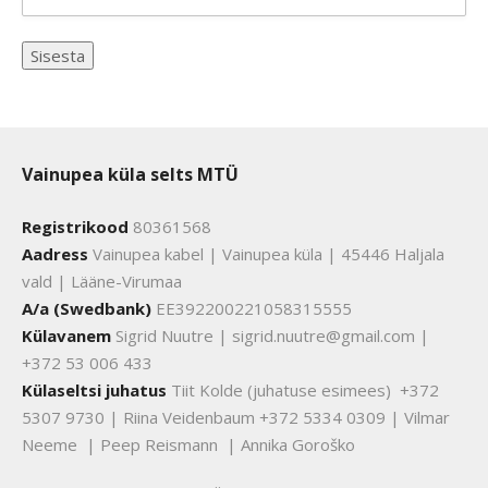
Vainupea küla selts MTÜ
Registrikood
80361568
Aadress
Vainupea kabel | Vainupea küla | 45446 Haljala
vald | Lääne-Virumaa
A/a (Swedbank)
EE392200221058315555
Külavanem
Sigrid Nuutre | sigrid.nuutre@gmail.com |
+372 53 006 433
Külaseltsi juhatus
Tiit Kolde (juhatuse esimees) +372
5307 9730 | Riina Veidenbaum +372 5334 0309 | Vilmar
Neeme | Peep Reismann | Annika Goroško