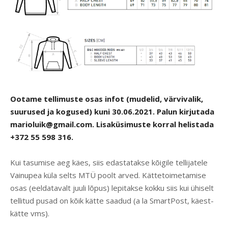
Ootame tellimuste osas infot (mudelid, värvivalik,
suurused ja kogused) kuni 30.06.2021. Palun kirjutada
marioluik@gmail.com
. Lisaküsimuste korral helistada
+372 55 598 316.
Kui tasumise aeg käes, siis edastatakse kõigile tellijatele
Vainupea küla selts MTÜ poolt arved. Kättetoimetamise
osas (eeldatavalt juuli lõpus) lepitakse kokku siis kui ühiselt
tellitud pusad on kõik kätte saadud (a la SmartPost, käest-
kätte vms).