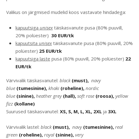
Valikus on järgmised mudelid koos vastavate hindadega:
kapuutsiga
unisex
täiskasvanute pusa (80% puuvill,
20% polüester)
30 EUR/tk
kapuutsita
unisex
täiskasvanute pusa (80% puuvill, 20%
polüester)
25 EUR/tk
kapuutsiga laste
pusa (80% puuvill, 20% polüester)
22
EUR/tk
Värvivalik täiskasvanutel:
black
(must),
navy
blue
(tumesinine),
khaki
(roheline),
nordic
blue
(sinine),
heather
grey
(hall),
soft rose
(roosa),
yellow
fizz
(kollane)
Suurused täiskasvanutel:
XS, S, M, L, XL, 2XL
ja
3XL
Värvivalik lastel:
black
(must),
navy
(tumesinine),
real
green
(roheline),
royal
(sinine),
very