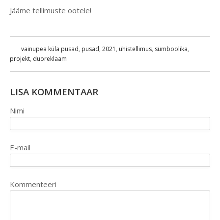
Jääme tellimuste ootele!
vainupea küla pusad
,
pusad
,
2021
,
ühistellimus
,
sümboolika
,
projekt
,
duoreklaam
LISA KOMMENTAAR
Nimi
E-mail
Kommenteeri