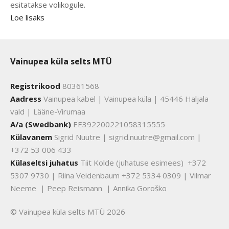
esitatakse volikogule.
Loe lisaks
Vainupea küla selts MTÜ
Registrikood
80361568
Aadress
Vainupea kabel | Vainupea küla | 45446 Haljala
vald | Lääne-Virumaa
A/a (Swedbank)
EE392200221058315555
Külavanem
Sigrid Nuutre | sigrid.nuutre@gmail.com |
+372 53 006 433
Külaseltsi juhatus
Tiit Kolde (juhatuse esimees) +372
5307 9730 | Riina Veidenbaum +372 5334 0309 | Vilmar
Neeme | Peep Reismann | Annika Goroško
© Vainupea küla selts MTÜ 2026