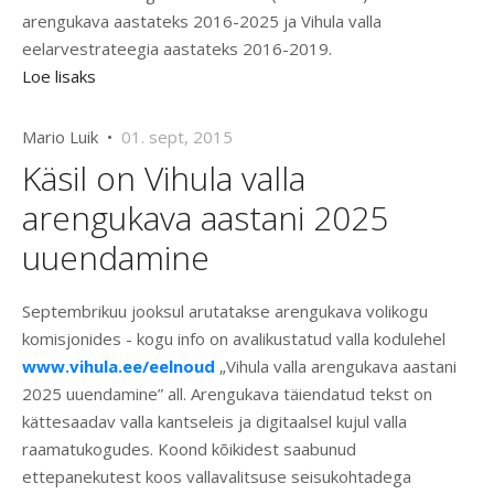
arengukava aastateks 2016-2025 ja Vihula valla
eelarvestrateegia aastateks 2016-2019.
Loe lisaks
Mario Luik •
01. sept, 2015
Käsil on Vihula valla
arengukava aastani 2025
uuendamine
Septembrikuu jooksul arutatakse arengukava volikogu
komisjonides - kogu info on avalikustatud valla kodulehel
www.vihula.ee/eelnoud
„Vihula valla arengukava aastani
2025 uuendamine” all. Arengukava täiendatud tekst on
kättesaadav valla kantseleis ja digitaalsel kujul valla
raamatukogudes. Koond kõikidest saabunud
ettepanekutest koos vallavalitsuse seisukohtadega