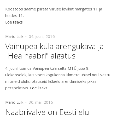
Koostöös saame piirata viiruse levikut märgates 11 ja
hoides 11.
Loe lisaks
Mario Luik •
04. juuni, 2016
Vainupea küla arengukava ja
"Hea naabri" algatus
4. juunil toimus Vainupea küla selts MTÜ juba 8.
üldkoosolek, kus võeti kogukonna liikmete ühisel nõul vastu
mitmeid olulisi otsuseid külaelu arendamiseks pikas
perspektiivis.
Loe lisaks
Mario Luik •
30. mai, 2016
Naabrivalve on Eesti elu