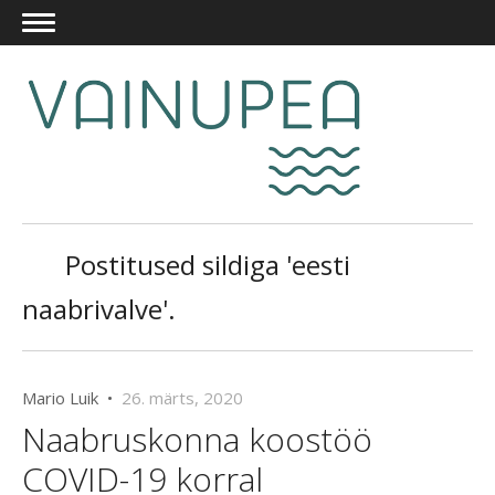
Postitused sildiga 'eesti
naabrivalve'.
Mario Luik •
26. märts, 2020
Naabruskonna koostöö
COVID-19 korral