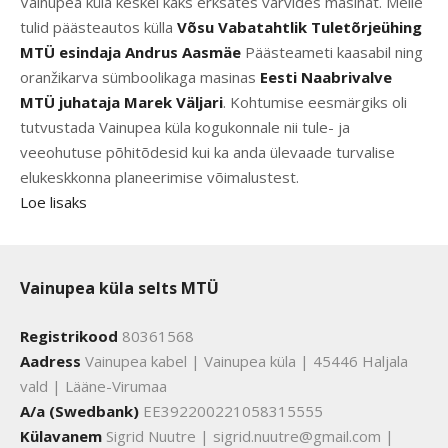
Vainupea küla keskel kaks erksates värvides masinat. Meile
tulid päästeautos külla
Võsu Vabatahtlik Tuletõrjeühing
MTÜ esindaja Andrus Aasmäe
Päästeameti kaasabil ning
oranžikarva sümboolikaga masinas
Eesti Naabrivalve
MTÜ juhataja Marek Väljari
. Kohtumise eesmärgiks oli
tutvustada Vainupea küla kogukonnale nii tule- ja
veeohutuse põhitõdesid kui ka anda ülevaade turvalise
elukeskkonna planeerimise võimalustest.
Loe lisaks
Vainupea küla selts MTÜ
Registrikood
80361568
Aadress
Vainupea kabel | Vainupea küla | 45446 Haljala
vald | Lääne-Virumaa
A/a (Swedbank)
EE392200221058315555
Külavanem
Sigrid Nuutre | sigrid.nuutre@gmail.com |