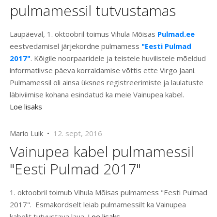
pulmamessil tutvustamas
Laupäeval, 1. oktoobril toimus Vihula Mõisas
Pulmad.ee
eestvedamisel järjekordne pulmamess
"Eesti Pulmad
2017"
. Kõigile noorpaaridele ja teistele huvilistele mõeldud
informatiivse päeva korraldamise võttis ette Virgo Jaani.
Pulmamessil oli ainsa üksnes registreerimiste ja laulatuste
läbiviimise kohana esindatud ka meie Vainupea kabel.
Loe lisaks
Mario Luik •
12. sept, 2016
Vainupea kabel pulmamessil
"Eesti Pulmad 2017"
1. oktoobril toimub Vihula Mõisas pulmamess "Eesti Pulmad
2017". Esmakordselt leiab pulmamessilt ka Vainupea
kabelit tutvustava laua.
Loe lisaks