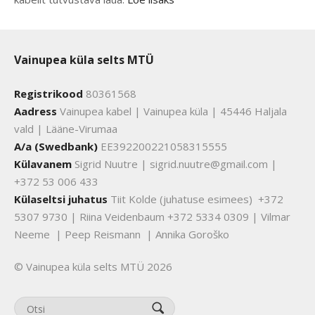
Vainupea küla selts MTÜ
Registrikood
80361568
Aadress
Vainupea kabel | Vainupea küla | 45446 Haljala
vald | Lääne-Virumaa
A/a (Swedbank)
EE392200221058315555
Külavanem
Sigrid Nuutre | sigrid.nuutre@gmail.com |
+372 53 006 433
Külaseltsi juhatus
Tiit Kolde (juhatuse esimees) +372
5307 9730 | Riina Veidenbaum +372 5334 0309 | Vilmar
Neeme | Peep Reismann | Annika Goroško
© Vainupea küla selts MTÜ 2026