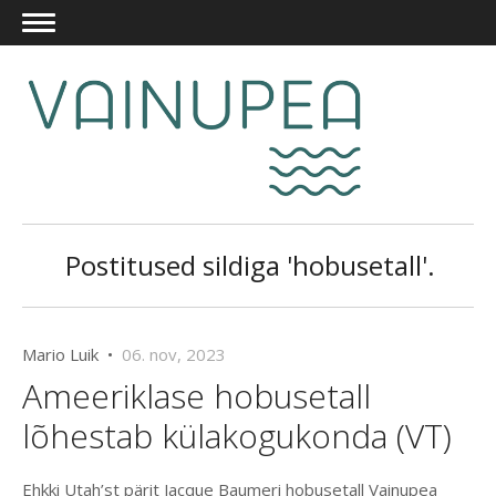
Postitused sildiga 'hobusetall'.
Mario Luik •
06. nov, 2023
Ameeriklase hobusetall
lõhestab külakogukonda (VT)
Ehkki Utah’st pärit Jacque Baumeri hobusetall Vainupea