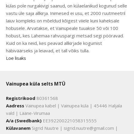
külas pole nurgakivigi saanud, on külaelanikud kogunud selle
vastu üle saja allkirja. Inimesed ei usu, et 2000 ruutmeetril
laiuv kompleks on mõeldud kõigest viiele kuni kaheksale
hobusele. Arvatakse, et Vainupeale tuuakse 50 või 100
hobust, kes Lahemaa rahvuspargi metsad segi pööravad.
Kuid on ka neid, kes peavad allkirjade kogumist
häbiväärseks ja leiavad, et tall võiks tulla.
Loe lisaks
Vainupea küla selts MTÜ
Registrikood
80361568
Aadress
Vainupea kabel | Vainupea küla | 45446 Haljala
vald | Lääne-Virumaa
A/a (Swedbank)
EE392200221058315555
Külavanem
Sigrid Nuutre | sigrid.nuutre@gmail.com |