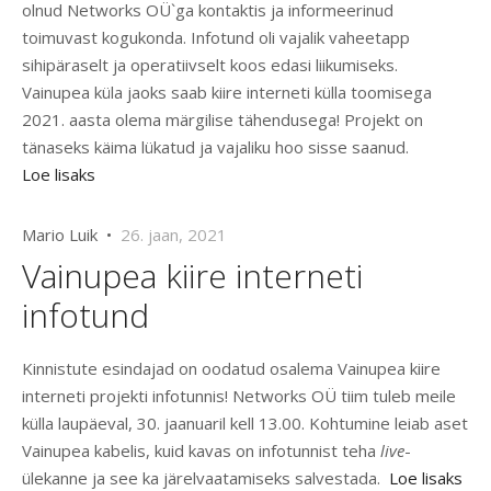
olnud Networks OÜ`ga kontaktis ja informeerinud
toimuvast kogukonda. Infotund oli vajalik vaheetapp
sihipäraselt ja operatiivselt koos edasi liikumiseks.
Vainupea küla jaoks saab kiire interneti külla toomisega
2021. aasta olema märgilise tähendusega! Projekt on
tänaseks käima lükatud ja vajaliku hoo sisse saanud.
Loe lisaks
Mario Luik •
26. jaan, 2021
Vainupea kiire interneti
infotund
Kinnistute esindajad on oodatud osalema Vainupea kiire
interneti projekti infotunnis! Networks OÜ tiim tuleb meile
külla laupäeval, 30. jaanuaril kell 13.00. Kohtumine leiab aset
Vainupea kabelis, kuid kavas on infotunnist teha
live
-
ülekanne ja see ka järelvaatamiseks salvestada.
Loe lisaks