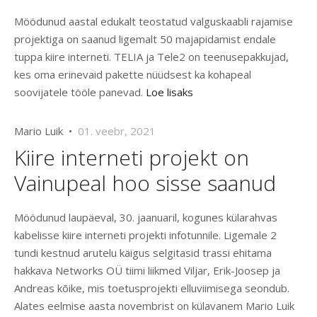
Möödunud aastal edukalt teostatud valguskaabli rajamise
projektiga on saanud ligemalt 50 majapidamist endale
tuppa kiire interneti. TELIA ja Tele2 on teenusepakkujad,
kes oma erinevaid pakette nüüdsest ka kohapeal
soovijatele tööle panevad.
Loe lisaks
Mario Luik •
01. veebr, 2021
Kiire interneti projekt on
Vainupeal hoo sisse saanud
Möödunud laupäeval, 30. jaanuaril, kogunes külarahvas
kabelisse kiire interneti projekti infotunnile. Ligemale 2
tundi kestnud arutelu käigus selgitasid trassi ehitama
hakkava Networks OÜ tiimi liikmed Viljar, Erik-Joosep ja
Andreas kõike, mis toetusprojekti elluviimisega seondub.
Alates eelmise aasta novembrist on külavanem Mario Luik