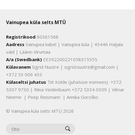
Vainupea küla selts MTÜ
Registrikood
80361568
Aadress
Vainupea kabel | Vainupea küla | 45446 Haljala
vald | Lääne-Virumaa
A/a (Swedbank)
EE392200221058315555
Külavanem
Sigrid Nuutre | sigrid.nuutre@gmail.com |
+372 53 006 433
Külaseltsi juhatus
Tiit Kolde (juhatuse esimees) +372
5307 9730 | Riina Veidenbaum +372 5334 0309 | Vilmar
Neeme | Peep Reismann | Annika Goroško
© Vainupea küla selts MTÜ 2026