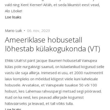
vald ning Kent Kerner! Aitäh, et seda liikumist eest vead,
Alo Lõoke!
Loe lisaks
Mario Luik •
06. nov, 2023
Ameeriklase hobusetall
lõhestab külakogukonda (VT)
Ehkki Utah’st pärit Jacque Baumeri hobusetall Vainupea
külas pole nurgakivigi saanud, on külaelanikud kogunud selle
vastu üle saja allkirja. Inimesed ei usu, et 2000 ruutmeetril
laiuv kompleks on mõeldud kõigest viiele kuni kaheksale
hobusele. Arvatakse, et Vainupeale tuuakse 50 või 100
hobust, kes Lahemaa rahvuspargi metsad segi pööravad.
Kuid on ka neid, kes peavad allkirjade kogumist
häbiväärseks ja leiavad, et tall võiks tulla.
Loe lisaks