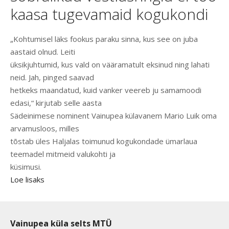
kaasa tugevamaid kogukondi
„Kohtumisel läks fookus paraku sinna, kus see on juba
aastaid olnud. Leiti
üksikjuhtumid, kus vald on vääramatult eksinud ning lahati
neid. Jah, pinged saavad
hetkeks maandatud, kuid vanker veereb ju samamoodi
edasi,“ kirjutab selle aasta
Sädeinimese nominent Vainupea külavanem Mario Luik oma
arvamusloos, milles
tõstab üles Haljalas toimunud kogukondade ümarlaua
teemadel mitmeid valukohti ja
küsimusi.
Loe lisaks
Vainupea küla selts MTÜ