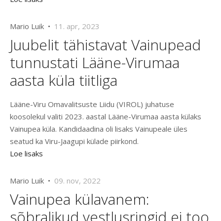
Mario Luik •
11. apr, 2023
Juubelit tähistavat Vainupead
tunnustati Lääne-Virumaa
aasta küla tiitliga
Lääne-Viru Omavalitsuste Liidu (VIROL) juhatuse
koosolekul valiti 2023. aastal Lääne-Virumaa aasta külaks
Vainupea küla. Kandidaadina oli lisaks Vainupeale üles
seatud ka Viru-Jaagupi külade piirkond.
Loe lisaks
Mario Luik •
09. nov, 2022
Vainupea külavanem:
sõbralikud vestlusringid ei too