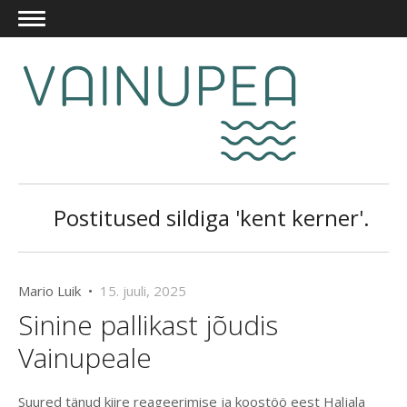
Postitused sildiga 'kent kerner'.
Mario Luik •
15. juuli, 2025
Sinine pallikast jõudis
Vainupeale
Suured tänud kiire reageerimise ja koostöö eest Haljala