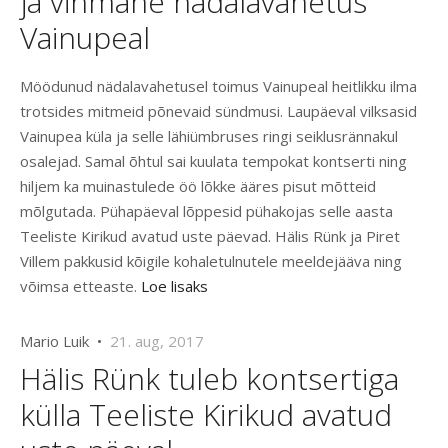
ja vihmane nädalavahetus
Vainupeal
Möödunud nädalavahetusel toimus Vainupeal heitlikku ilma
trotsides mitmeid põnevaid sündmusi. Laupäeval vilksasid
Vainupea küla ja selle lähiümbruses ringi seiklusrännakul
osalejad. Samal õhtul sai kuulata tempokat kontserti ning
hiljem ka muinastulede öö lõkke ääres pisut mõtteid
mõlgutada. Pühapäeval lõppesid pühakojas selle aasta
Teeliste Kirikud avatud uste päevad. Hälis Rünk ja Piret
Villem pakkusid kõigile kohaletulnutele meeldejääva ning
võimsa etteaste.
Loe lisaks
Mario Luik •
21. aug, 2017
Hälis Rünk tuleb kontsertiga
külla Teeliste Kirikud avatud