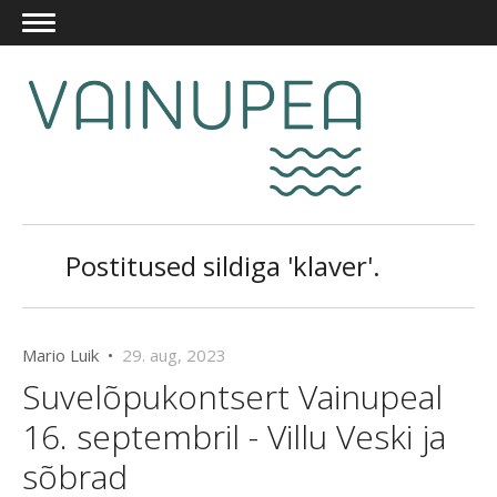
Postitused sildiga 'klaver'.
Mario Luik •
29. aug, 2023
Suvelõpukontsert Vainupeal
16. septembril - Villu Veski ja
sõbrad