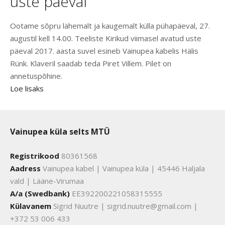
uste päeval
Ootame sõpru lähemalt ja kaugemalt külla pühapäeval, 27.
augustil kell 14.00. Teeliste Kirikud viimasel avatud uste
päeval 2017. aasta suvel esineb Vainupea kabelis Hälis
Rünk. Klaveril saadab teda Piret Villem. Pilet on
annetuspõhine.
Loe lisaks
Vainupea küla selts MTÜ
Registrikood
80361568
Aadress
Vainupea kabel | Vainupea küla | 45446 Haljala
vald | Lääne-Virumaa
A/a (Swedbank)
EE392200221058315555
Külavanem
Sigrid Nuutre | sigrid.nuutre@gmail.com |
+372 53 006 433