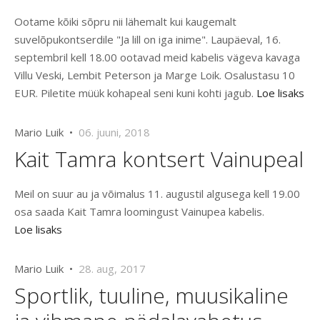
Ootame kõiki sõpru nii lähemalt kui kaugemalt
suvelõpukontserdile "Ja lill on iga inime". Laupäeval, 16.
septembril kell 18.00 ootavad meid kabelis vägeva kavaga
Villu Veski, Lembit Peterson ja Marge Loik. Osalustasu 10
EUR. Piletite müük kohapeal seni kuni kohti jagub.
Loe lisaks
Mario Luik •
06. juuni, 2018
Kait Tamra kontsert Vainupeal
Meil on suur au ja võimalus 11. augustil algusega kell 19.00
osa saada Kait Tamra loomingust Vainupea kabelis.
Loe lisaks
Mario Luik •
28. aug, 2017
Sportlik, tuuline, muusikaline