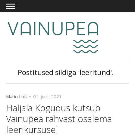
Postitused sildiga 'leeritund'.
Mario Luik •
01. juuli, 2021
Haljala Kogudus kutsub
Vainupea rahvast osalema
leerikursusel