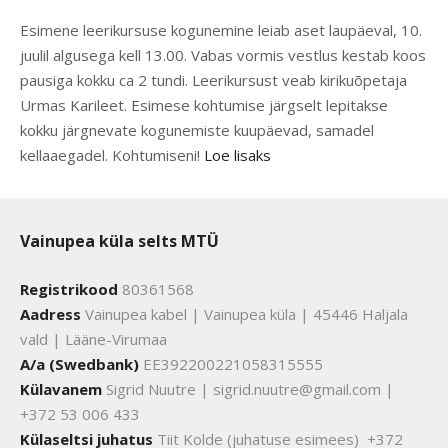
Esimene leerikursuse kogunemine leiab aset laupäeval, 10.
juulil algusega kell 13.00. Vabas vormis vestlus kestab koos
pausiga kokku ca 2 tundi. Leerikursust veab kirikuõpetaja
Urmas Karileet. Esimese kohtumise järgselt lepitakse
kokku järgnevate kogunemiste kuupäevad, samadel
kellaaegadel. Kohtumiseni!
Loe lisaks
Vainupea küla selts MTÜ
Registrikood
80361568
Aadress
Vainupea kabel | Vainupea küla | 45446 Haljala
vald | Lääne-Virumaa
A/a (Swedbank)
EE392200221058315555
Külavanem
Sigrid Nuutre | sigrid.nuutre@gmail.com |
+372 53 006 433
Külaseltsi juhatus
Tiit Kolde (juhatuse esimees) +372