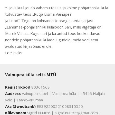
5. jõulukuul jõuab vabamüüki uus ja kolme põhjaranniku küla
tutvustav teos „Rutja Eisma Vainupea
ja Lood“. Tegu on kolmanda teosega, seda sarjast
„Lahemaa-põhjaranniku külalood“. Sari, mille algataja on
Marek Vahula. Kogu sari ja ka antud teos keskenduvad
nendele põhjaranniku külade lugudele, mida veel seni
avaldatud kirjasõnas ei ole.
Loe lisaks
Vainupea küla selts MTÜ
Registrikood
80361568
Aadress
Vainupea kabel | Vainupea küla | 45446 Haljala
vald | Lääne-Virumaa
A/a (Swedbank)
EE392200221058315555
Külavanem
Sigrid Nuutre | sigrid.nuutre@gmail.com |