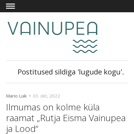
Postitused sildiga 'lugude kogu'.
Mario Luik •
03. okt, 2022
Ilmumas on kolme küla
raamat „Rutja Eisma Vainupea
ja Lood“