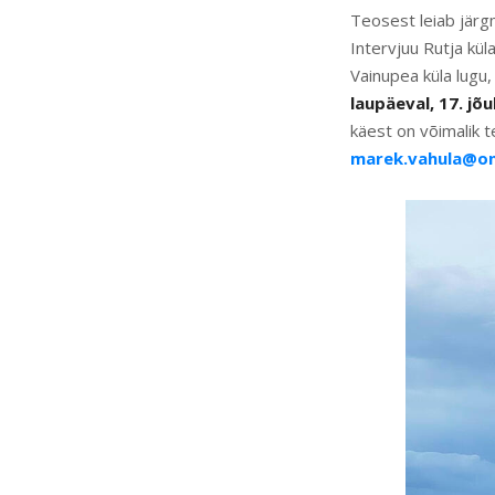
Teosest leiab järg
Intervjuu Rutja kü
Vainupea küla lugu,
laupäeval, 17. jõ
käest on võimalik t
marek.vahula@on