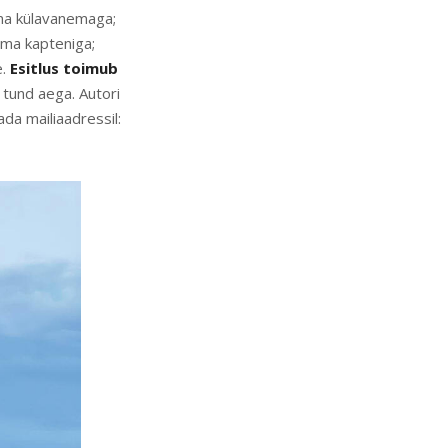
sma külavanemaga;
ama kapteniga;
e.
Esitlus toimub
 tund aega. Autori
da mailiaadressil: