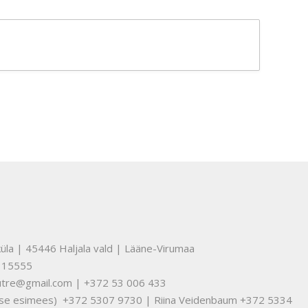
üla | 45446 Haljala vald | Lääne-Virumaa
315555
nuutre@gmail.com | +372 53 006 433
tuse esimees) +372 5307 9730 | Riina Veidenbaum +372 5334