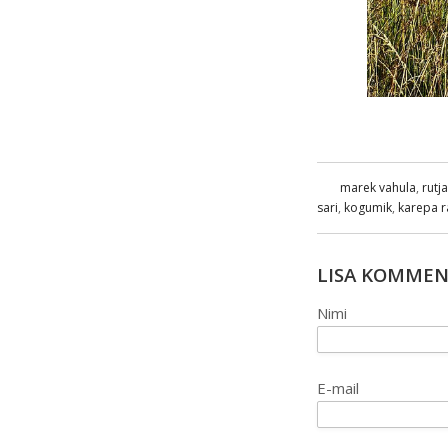
marek vahula
,
rutj
sari
,
kogumik
,
karepa 
LISA KOMME
Nimi
E-mail