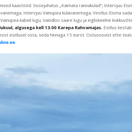
mised kaastööd: Sissejuhatus „Käimata rannakülad“; Intervjuu Ei
lavanemaga; Intervjuu Vainupea külavanemaga; Vestlus Eisma sad
 Vainupea kabeli lugu; Vaindloo saare lugu ja ingliskeelne kokkuvõt
ulukuul, algusega kell 13.00 Karepa Rahvamajas.
Esitlus kestab
eost esitlusel osta, seda hinnaga 15 eurot. Ostusoovist ette teata
line.ee
.