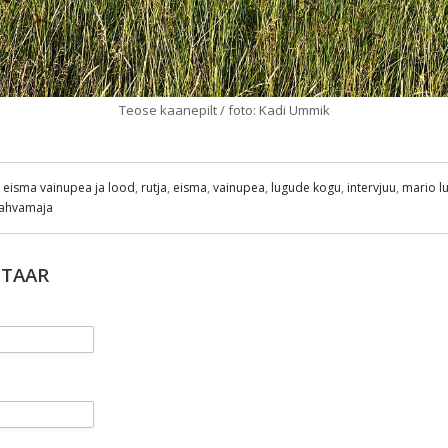
Teose kaanepilt / foto: Kadi Ummik
a eisma vainupea ja lood
,
rutja
,
eisma
,
vainupea
,
lugude kogu
,
intervjuu
,
mario lu
rahvamaja
NTAAR