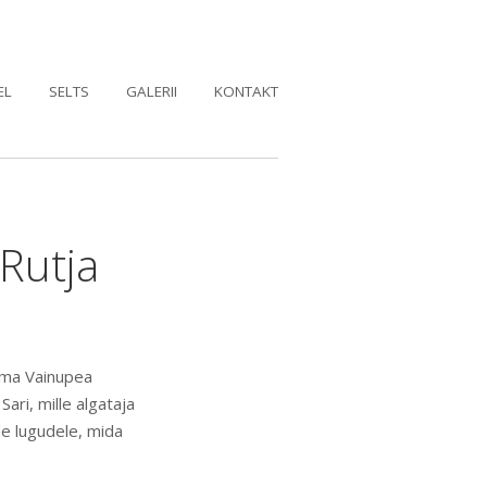
EL
SELTS
GALERII
KONTAKT
Rutja
isma Vainupea
ri, mille algataja
de lugudele, mida