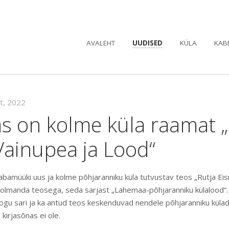
AVALEHT
UUDISED
KÜLA
KAB
kt, 2022
s on kolme küla raamat „
Vainupea ja Lood“
 vabamüüki uus ja kolme põhjaranniku küla tutvustav teos „Rutja E
olmanda teosega, seda sarjast „Lahemaa-põhjaranniku külalood“. Sa
ogu sari ja ka antud teos keskenduvad nendele põhjaranniku küla
 kirjasõnas ei ole.