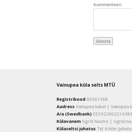
Kommenteeri
Vainupea küla selts MTÜ
Registrikood
80361568
Aadress
Vainupea kabel | Vainupea k
A/a (Swedbank)
EE392200221058
Külavanem
Sigrid Nuutre | sigrid.
Külaseltsi juhatus
Tiit Kolde (juha