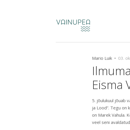
Mario Luik •
03. o
Ilmuma
Eisma 
5. jõulukuul jõuab
ja Lood“. Tegu on k
on Marek Vahula. K
veel seni avaldatud