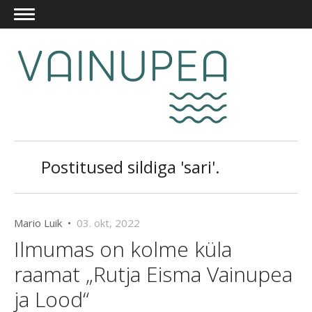
Postitused sildiga 'sari'.
Mario Luik •
03. okt, 2022
Ilmumas on kolme küla
raamat „Rutja Eisma Vainupea
ja Lood“