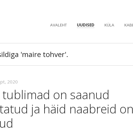
AVALEHT
UUDISED
KÜLA
KAB
ildiga 'maire tohver'.
ept, 2020
 tublimad on saanud
tatud ja häid naabreid o
tud