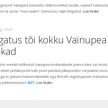
gisesel Vainupea külaseltsi üldkoosolekul tavaks saanud tunnustada
 korral sai ka "Hea naabri" tunnustus välja hõigatud.
Loe lisaks
ug, 2020
gatus tõi kokku Vainupea
okad
iste meelel mõlkunud Vainupea kodukokkade päeva idee sai teoks
eskele pühakoja kõrvale püsti pandud pilkupüüdev varjualune koos
ega ei jäänud maiasmokkadele ega lihtsalt ringiuitajatele märkama
 pildimeenutust
SIIT
.
Loe lisaks