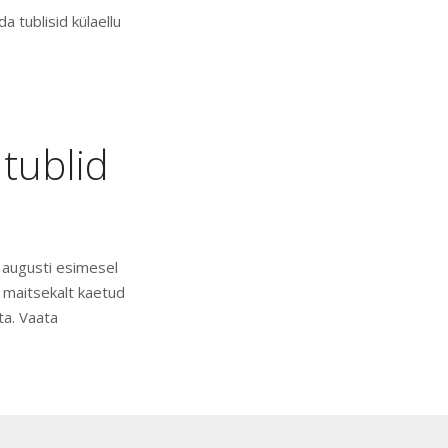
 tublisid külaellu
 tublid
 augusti esimesel
 maitsekalt kaetud
ta. Vaata