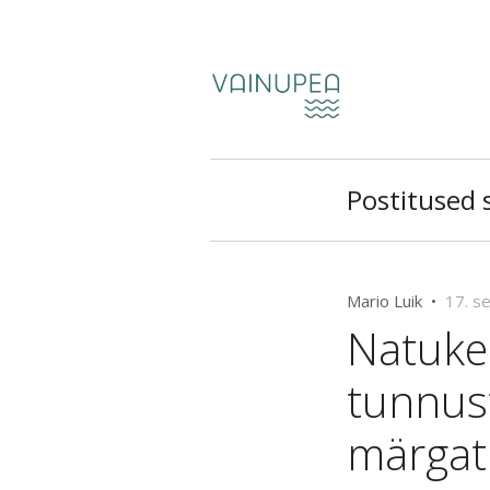
Postitused s
Mario Luik •
17. s
Natuke
tunnus
märga