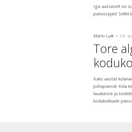
Iga-aastaselt on sü
panustajaid. Sellel
Mario Luik •
04. a
Tore al
koduk
Kaks aastat külana
pühapäeval. Küla k
lauakeste ja toolid
kodukokkade päeva