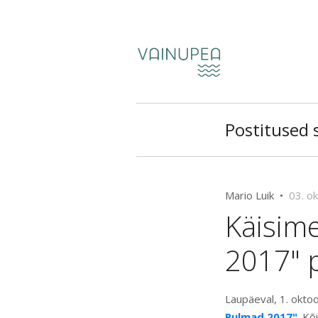
Postitused s
Mario Luik •
03. o
Käisime
2017" 
Laupäeval, 1. okto
Pulmad 2017"
. Kõ