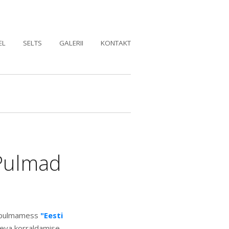
EL
SELTS
GALERII
KONTAKT
 Pulmad
e pulmamess
"Eesti
päeva korraldamise