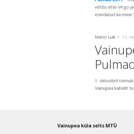
võttis ette Virgo J
esindatud ka meie 
Mario Luik •
12. s
Vainup
Pulmad
1. oktoobril toimu
Vainupea kabelit tu
Vainupea küla selts MTÜ