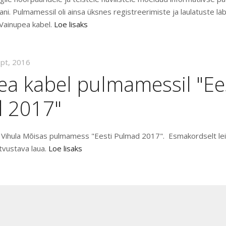
aani. Pulmamessil oli ainsa üksnes registreerimiste ja laulatuste lä
Vainupea kabel.
Loe lisaks
ept, 2016
ea kabel pulmamessil "Ee
 2017"
b Vihula Mõisas pulmamess "Eesti Pulmad 2017". Esmakordselt le
tvustava laua.
Loe lisaks