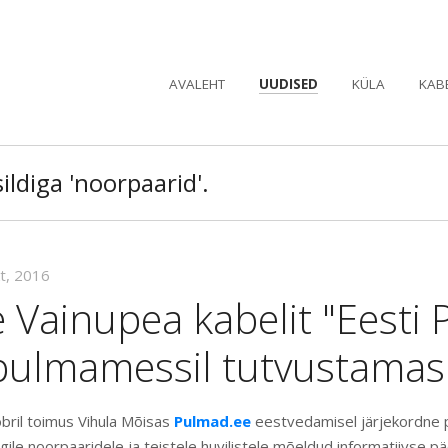
AVALEHT
UUDISED
KÜLA
KAB
ildiga 'noorpaarid'.
kt, 2016
 Vainupea kabelit "Eesti
pulmamessil tutvustamas
obril toimus Vihula Mõisas
Pulmad.ee
eestvedamisel järjekordn
igile noorpaaridele ja teistele huvilistele mõeldud informatiivse 