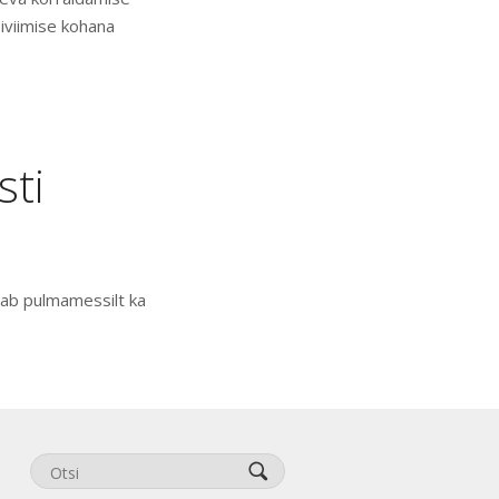
biviimise kohana
sti
iab pulmamessilt ka