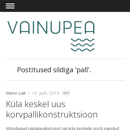
Postitused sildiga 'pall'.
Mario Luik •
10. juuli, 2018
959
Küla keskel uus
korvpallikonstruktsioon
Möödunud nädalavahetusel sai küla keskele püsti pandud