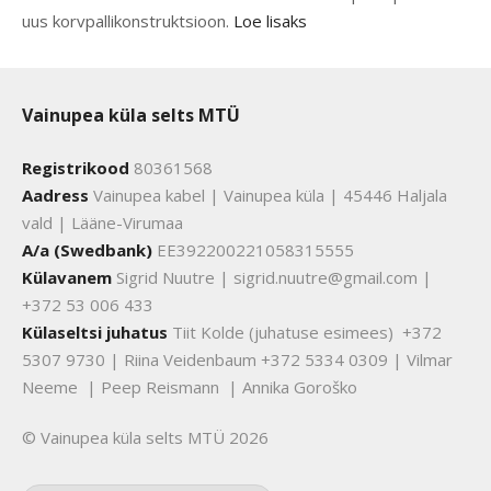
uus korvpallikonstruktsioon.
Loe lisaks
Vainupea küla selts MTÜ
Registrikood
80361568
Aadress
Vainupea kabel | Vainupea küla | 45446 Haljala
vald | Lääne-Virumaa
A/a (Swedbank)
EE392200221058315555
Külavanem
Sigrid Nuutre | sigrid.nuutre@gmail.com |
+372 53 006 433
Külaseltsi juhatus
Tiit Kolde (juhatuse esimees) +372
5307 9730 | Riina Veidenbaum +372 5334 0309 | Vilmar
Neeme | Peep Reismann | Annika Goroško
© Vainupea küla selts MTÜ 2026