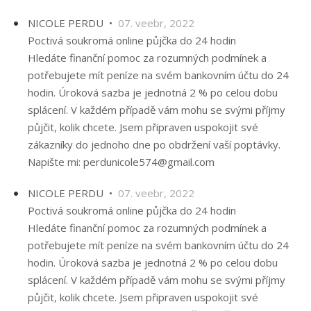
NICOLE PERDU •
07. veebr, 2022
Poctivá soukromá online půjčka do 24 hodin
Hledáte finanční pomoc za rozumných podmínek a
potřebujete mít peníze na svém bankovním účtu do 24
hodin. Úroková sazba je jednotná 2 % po celou dobu
splácení. V každém případě vám mohu se svými příjmy
půjčit, kolik chcete. Jsem připraven uspokojit své
zákazníky do jednoho dne po obdržení vaší poptávky.
Napište mi: perdunicole574@gmail.com
NICOLE PERDU •
07. veebr, 2022
Poctivá soukromá online půjčka do 24 hodin
Hledáte finanční pomoc za rozumných podmínek a
potřebujete mít peníze na svém bankovním účtu do 24
hodin. Úroková sazba je jednotná 2 % po celou dobu
splácení. V každém případě vám mohu se svými příjmy
půjčit, kolik chcete. Jsem připraven uspokojit své