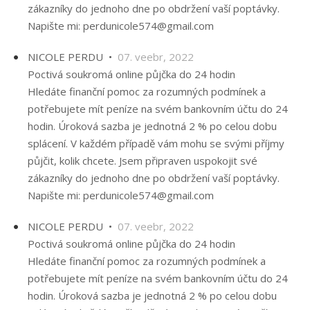
zákazníky do jednoho dne po obdržení vaší poptávky.
Napište mi: perdunicole574@gmail.com
NICOLE PERDU •
07. veebr, 2022
Poctivá soukromá online půjčka do 24 hodin
Hledáte finanční pomoc za rozumných podmínek a
potřebujete mít peníze na svém bankovním účtu do 24
hodin. Úroková sazba je jednotná 2 % po celou dobu
splácení. V každém případě vám mohu se svými příjmy
půjčit, kolik chcete. Jsem připraven uspokojit své
zákazníky do jednoho dne po obdržení vaší poptávky.
Napište mi: perdunicole574@gmail.com
NICOLE PERDU •
07. veebr, 2022
Poctivá soukromá online půjčka do 24 hodin
Hledáte finanční pomoc za rozumných podmínek a
potřebujete mít peníze na svém bankovním účtu do 24
hodin. Úroková sazba je jednotná 2 % po celou dobu