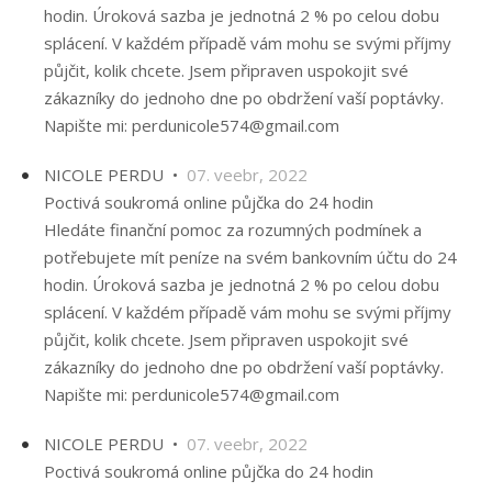
hodin. Úroková sazba je jednotná 2 % po celou dobu
splácení. V každém případě vám mohu se svými příjmy
půjčit, kolik chcete. Jsem připraven uspokojit své
zákazníky do jednoho dne po obdržení vaší poptávky.
Napište mi: perdunicole574@gmail.com
NICOLE PERDU •
07. veebr, 2022
Poctivá soukromá online půjčka do 24 hodin
Hledáte finanční pomoc za rozumných podmínek a
potřebujete mít peníze na svém bankovním účtu do 24
hodin. Úroková sazba je jednotná 2 % po celou dobu
splácení. V každém případě vám mohu se svými příjmy
půjčit, kolik chcete. Jsem připraven uspokojit své
zákazníky do jednoho dne po obdržení vaší poptávky.
Napište mi: perdunicole574@gmail.com
NICOLE PERDU •
07. veebr, 2022
Poctivá soukromá online půjčka do 24 hodin