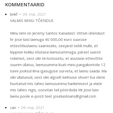
KOMMENTAARID
bnkf •
09. mai, 2021
VALMIS MINU TÕENDUS
Minu nimi on Jeremy Santos Kanadast. Võtsin ühendust
hr Jose luisi laenuga 40 000,00 euro suuruse
ettevõtluslaenu saamiseks, seejärel öeldi mulle, et
leppisin kokku nõutava laenusummaga, pärast uuesti
riskimist, sest olin nii lootusetu, et asutasin ettevõtte
suurim üllatus, laenusumma lisati minu pangakontole 12
tunni jooksul ilma igasuguse surveta, et laenu saada. Ma
olin üllatunud, sest olin algselt kelmuse ohver! Kui olete
huvitatud mis tahes laenusumma hankimisest ja elate
mis tahes riigis, soovitan teil pöörduda Mr.Jose luisi
laenu poole e-posti teel: joseluisloans@gmail.com
can •
09. mai, 2021