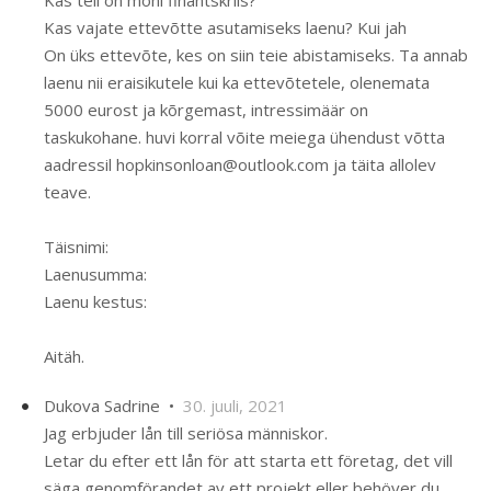
Kas teil on mõni finantskriis?
Kas vajate ettevõtte asutamiseks laenu? Kui jah
On üks ettevõte, kes on siin teie abistamiseks. Ta annab
laenu nii eraisikutele kui ka ettevõtetele, olenemata
5000 eurost ja kõrgemast, intressimäär on
taskukohane. huvi korral võite meiega ühendust võtta
aadressil hopkinsonloan@outlook.com ja täita allolev
teave.
Täisnimi:
Laenusumma:
Laenu kestus:
Aitäh.
Dukova Sadrine •
30. juuli, 2021
Jag erbjuder lån till seriösa människor.
Letar du efter ett lån för att starta ett företag, det vill
säga genomförandet av ett projekt eller behöver du