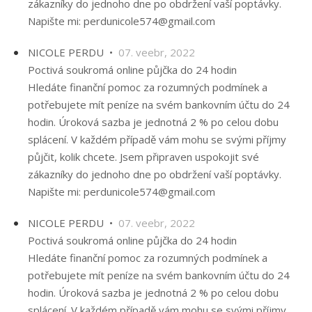
zákazníky do jednoho dne po obdržení vaší poptávky.
Napište mi: perdunicole574@gmail.com
NICOLE PERDU •
07. veebr, 2022
Poctivá soukromá online půjčka do 24 hodin
Hledáte finanční pomoc za rozumných podmínek a
potřebujete mít peníze na svém bankovním účtu do 24
hodin. Úroková sazba je jednotná 2 % po celou dobu
splácení. V každém případě vám mohu se svými příjmy
půjčit, kolik chcete. Jsem připraven uspokojit své
zákazníky do jednoho dne po obdržení vaší poptávky.
Napište mi: perdunicole574@gmail.com
NICOLE PERDU •
07. veebr, 2022
Poctivá soukromá online půjčka do 24 hodin
Hledáte finanční pomoc za rozumných podmínek a
potřebujete mít peníze na svém bankovním účtu do 24
hodin. Úroková sazba je jednotná 2 % po celou dobu
splácení. V každém případě vám mohu se svými příjmy