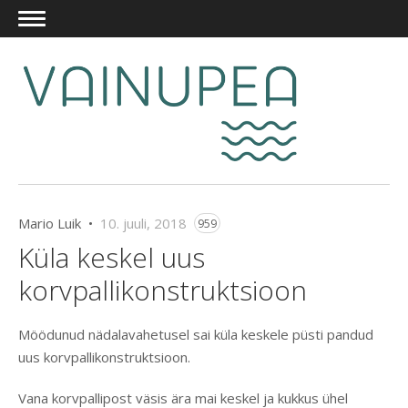
Mario Luik •
10. juuli, 2018
959
Küla keskel uus
korvpallikonstruktsioon
Möödunud nädalavahetusel sai küla keskele püsti pandud
uus korvpallikonstruktsioon.
Vana korvpallipost väsis ära mai keskel ja kukkus ühel