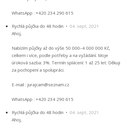
WhatsApp : +420 234 290 615
Rychlá půjčka do 48 hodin •
04. sept, 2021
Ahoj,
Nabízím půjčky až do výše 50 000–4 000 000 Kč,
celkem i více, podle potřeby a na vyžádání. Moje
úroková sazba: 3%. Termín splácení: 1 až 25 let. Děkuji
za pochopení a spolupráci.
E-mail : jurajcam@seznam.cz
WhatsApp : +420 234 290 615
Rychlá půjčka do 48 hodin •
04. sept, 2021
Ahoj,