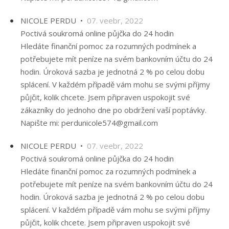
NICOLE PERDU •
07. veebr, 2022
Poctivá soukromá online půjčka do 24 hodin
Hledáte finanční pomoc za rozumných podmínek a
potřebujete mít peníze na svém bankovním účtu do 24
hodin. Úroková sazba je jednotná 2 % po celou dobu
splácení. V každém případě vám mohu se svými příjmy
půjčit, kolik chcete. Jsem připraven uspokojit své
zákazníky do jednoho dne po obdržení vaší poptávky.
Napište mi: perdunicole574@gmail.com
NICOLE PERDU •
07. veebr, 2022
Poctivá soukromá online půjčka do 24 hodin
Hledáte finanční pomoc za rozumných podmínek a
potřebujete mít peníze na svém bankovním účtu do 24
hodin. Úroková sazba je jednotná 2 % po celou dobu
splácení. V každém případě vám mohu se svými příjmy
půjčit, kolik chcete. Jsem připraven uspokojit své