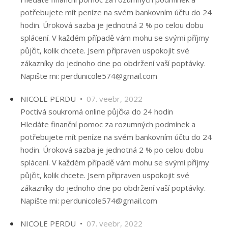
potřebujete mít peníze na svém bankovním účtu do 24
hodin. Úroková sazba je jednotná 2 % po celou dobu
splácení. V každém případě vám mohu se svými příjmy
půjčit, kolik chcete. Jsem připraven uspokojit své
zákazníky do jednoho dne po obdržení vaší poptávky.
Napište mi: perdunicole574@gmail.com
NICOLE PERDU •
07. veebr, 2022
Poctivá soukromá online půjčka do 24 hodin
Hledáte finanční pomoc za rozumných podmínek a
potřebujete mít peníze na svém bankovním účtu do 24
hodin. Úroková sazba je jednotná 2 % po celou dobu
splácení. V každém případě vám mohu se svými příjmy
půjčit, kolik chcete. Jsem připraven uspokojit své
zákazníky do jednoho dne po obdržení vaší poptávky.
Napište mi: perdunicole574@gmail.com
NICOLE PERDU •
07. veebr, 2022