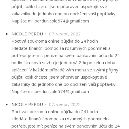
půjčit, kolik chcete. Jsem připraven uspokojit své
zákazníky do jednoho dne po obdržení vaší poptávky.
Napište mi: perdunicole574@gmail.com
NICOLE PERDU •
07. veebr, 2022
Poctivá soukromá online půjčka do 24 hodin
Hledáte finanční pomoc za rozumných podmínek a
potřebujete mít peníze na svém bankovním účtu do 24
hodin. Úroková sazba je jednotná 2 % po celou dobu
splácení. V každém případě vám mohu se svými příjmy
půjčit, kolik chcete. Jsem připraven uspokojit své
zákazníky do jednoho dne po obdržení vaší poptávky.
Napište mi: perdunicole574@gmail.com
NICOLE PERDU •
07. veebr, 2022
Poctivá soukromá online půjčka do 24 hodin
Hledáte finanční pomoc za rozumných podmínek a
potřebujete mít peníze na svém bankovním účtu do 24