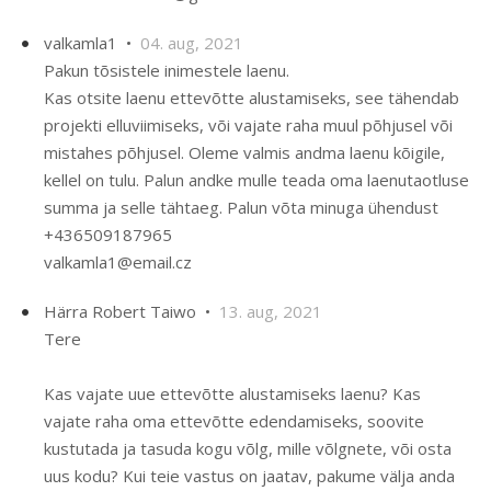
valkamla1 •
04. aug, 2021
Pakun tõsistele inimestele laenu.
Kas otsite laenu ettevõtte alustamiseks, see tähendab
projekti elluviimiseks, või vajate raha muul põhjusel või
mistahes põhjusel. Oleme valmis andma laenu kõigile,
kellel on tulu. Palun andke mulle teada oma laenutaotluse
summa ja selle tähtaeg. Palun võta minuga ühendust
+436509187965
valkamla1@email.cz
Härra Robert Taiwo •
13. aug, 2021
Tere
Kas vajate uue ettevõtte alustamiseks laenu? Kas
vajate raha oma ettevõtte edendamiseks, soovite
kustutada ja tasuda kogu võlg, mille võlgnete, või osta
uus kodu? Kui teie vastus on jaatav, pakume välja anda