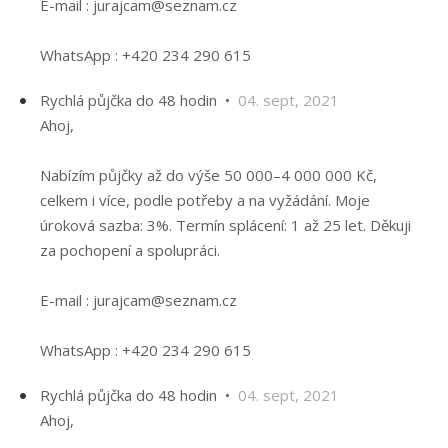
E-mail : jurajcam@seznam.cz
WhatsApp : +420 234 290 615
Rychlá půjčka do 48 hodin •
04. sept, 2021
Ahoj,
Nabízím půjčky až do výše 50 000–4 000 000 Kč,
celkem i více, podle potřeby a na vyžádání. Moje
úroková sazba: 3%. Termín splácení: 1 až 25 let. Děkuji
za pochopení a spolupráci.
E-mail : jurajcam@seznam.cz
WhatsApp : +420 234 290 615
Rychlá půjčka do 48 hodin •
04. sept, 2021
Ahoj,