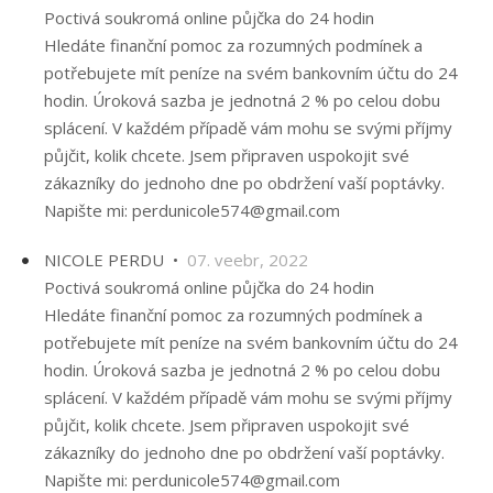
Poctivá soukromá online půjčka do 24 hodin
Hledáte finanční pomoc za rozumných podmínek a
potřebujete mít peníze na svém bankovním účtu do 24
hodin. Úroková sazba je jednotná 2 % po celou dobu
splácení. V každém případě vám mohu se svými příjmy
půjčit, kolik chcete. Jsem připraven uspokojit své
zákazníky do jednoho dne po obdržení vaší poptávky.
Napište mi: perdunicole574@gmail.com
NICOLE PERDU •
07. veebr, 2022
Poctivá soukromá online půjčka do 24 hodin
Hledáte finanční pomoc za rozumných podmínek a
potřebujete mít peníze na svém bankovním účtu do 24
hodin. Úroková sazba je jednotná 2 % po celou dobu
splácení. V každém případě vám mohu se svými příjmy
půjčit, kolik chcete. Jsem připraven uspokojit své
zákazníky do jednoho dne po obdržení vaší poptávky.
Napište mi: perdunicole574@gmail.com