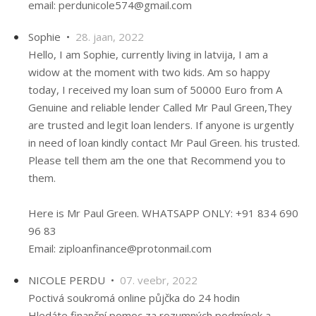
email: perdunicole574@gmail.com
Sophie •
28. jaan, 2022
Hello, I am Sophie, currently living in latvija, I am a
widow at the moment with two kids. Am so happy
today, I received my loan sum of 50000 Euro from A
Genuine and reliable lender Called Mr Paul Green,They
are trusted and legit loan lenders. If anyone is urgently
in need of loan kindly contact Mr Paul Green. his trusted.
Please tell them am the one that Recommend you to
them.
Here is Mr Paul Green. WHATSAPP ONLY: +91 834 690
96 83
Email: ziploanfinance@protonmail.com
NICOLE PERDU •
07. veebr, 2022
Poctivá soukromá online půjčka do 24 hodin
Hledáte finanční pomoc za rozumných podmínek a