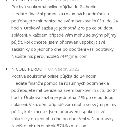
Poctivá soukromá online půjčka do 24 hodin
Hledáte finanční pomoc za rozumných podmínek a
potřebujete mít peníze na svém bankovním účtu do 24
hodin. Úroková sazba je jednotná 2 % po celou dobu
splácení. V každém případě vám mohu se svými příjmy
půjčit, kolik chcete. Jsem připraven uspokojit své
zákazníky do jednoho dne po obdržení vaší poptávky.
Napište mi: perdunicole574@gmail.com
NICOLE PERDU •
07. veebr, 2022
Poctivá soukromá online půjčka do 24 hodin
Hledáte finanční pomoc za rozumných podmínek a
potřebujete mít peníze na svém bankovním účtu do 24
hodin. Úroková sazba je jednotná 2 % po celou dobu
splácení. V každém případě vám mohu se svými příjmy
půjčit, kolik chcete. Jsem připraven uspokojit své
zákazníky do jednoho dne po obdržení vaší poptávky.
Napište mi: perdunicole574@gmail.com