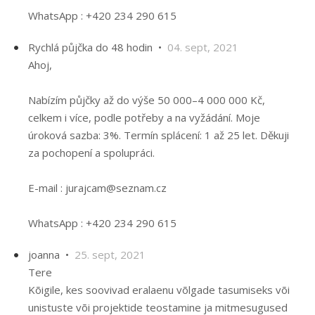
WhatsApp : +420 234 290 615
Rychlá půjčka do 48 hodin •
04. sept, 2021
Ahoj,
Nabízím půjčky až do výše 50 000–4 000 000 Kč,
celkem i více, podle potřeby a na vyžádání. Moje
úroková sazba: 3%. Termín splácení: 1 až 25 let. Děkuji
za pochopení a spolupráci.
E-mail : jurajcam@seznam.cz
WhatsApp : +420 234 290 615
joanna •
25. sept, 2021
Tere
Kõigile, kes soovivad eralaenu võlgade tasumiseks või
unistuste või projektide teostamine ja mitmesugused