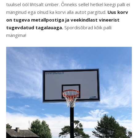
tuulisel ööl lihtsalt ümber. Õnneks sellel hetkel keegi palli ei
mänginud ega olnud ka korvi alla autot pargitud.
Uus korv
on tugeva metallpostiga ja veekindlast vineerist
tugevdatud tagalauaga.
Spordisõbrad kõik palli
mängima!