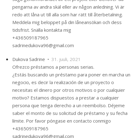
pengarna av andra skäl eller av någon anledning. Vi är
redo att låna ut till alla som har rätt till återbetalning.
Meddela mig beloppet på din låneansökan och dess
tidsfrist. Snälla kontakta mig
+436509187965
sadrinedukova96@gmail.com
Dukova Sadrine •
31. juuli, 2021
Ofrezco préstamos a personas serias.
¿Estás buscando un préstamo para poner en marcha un
negocio, es decir la realización de un proyecto o
necesitas el dinero por otros motivos o por cualquier
motivo? Estamos dispuestos a prestar a cualquier
persona que tenga derecho a un reembolso. Déjeme
saber el monto de su solicitud de préstamo y su fecha
límite. Por favor póngase en contacto conmigo
+436509187965
sadrinedukova96@gmail.com