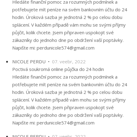
Hledáte finanční pomoc za rozumných podmínek a
potřebujete mít peníze na svém bankovním účtu do 24
hodin. Úroková sazba je jednotná 2 % po celou dobu
splácení. V každém případě vám mohu se svými příjmy
půjčit, kolik chcete. Jsem připraven uspokojit své
zákazníky do jednoho dne po obdržení vaší poptávky.
Napište mi: perdunicole574@gmail.com
NICOLE PERDU •
07. veebr, 2022
Poctivá soukromá online půjčka do 24 hodin
Hledáte finanční pomoc za rozumných podmínek a
potřebujete mít peníze na svém bankovním účtu do 24
hodin. Úroková sazba je jednotná 2 % po celou dobu
splácení. V každém případě vám mohu se svými příjmy
půjčit, kolik chcete. Jsem připraven uspokojit své
zákazníky do jednoho dne po obdržení vaší poptávky.
Napište mi: perdunicole574@gmail.com
NICOLE PERDU •
07. veebr, 2022