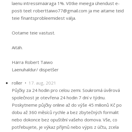
laenu intressimääraga 1%. Võtke meiega ühendust e-
posti teel: roberttaiwo77@gmail.com ja me aitame teid
teie finantsprobleemidest välja.
Ootame teie vastust.
Aitäh.
Härra Robert Taiwo
Laenuhaldur/ dispetšer
roller •
17. aug, 2021
Půjčky za 24 hodin pro celou zemi. Soukromá úvěrová
společnost je otevřena 24 hodin 7 dní v týdnu.
Poskytneme půjčky online až do výše 45 milionů Kč po
dobu až 360 měsíců rychle a bez zbytečných formalit
nebo dokonce bez opuštění vašeho domova. Vše, co
potřebujete, je výkaz příjmů nebo výpis z účtu, zcela