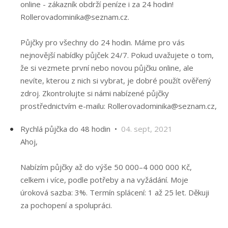
online - zákazník obdrží peníze i za 24 hodin!
Rollerovadominika@seznam.cz.
Půjčky pro všechny do 24 hodin. Máme pro vás
nejnovější nabídky půjček 24/7. Pokud uvažujete o tom,
že si vezmete první nebo novou půjčku online, ale
nevíte, kterou z nich si vybrat, je dobré použít ověřený
zdroj. Zkontrolujte si námi nabízené půjčky
prostřednictvím e-mailu: Rollerovadominika@seznam.cz,
Rychlá půjčka do 48 hodin •
04. sept, 2021
Ahoj,
Nabízím půjčky až do výše 50 000–4 000 000 Kč,
celkem i více, podle potřeby a na vyžádání. Moje
úroková sazba: 3%. Termín splácení: 1 až 25 let. Děkuji
za pochopení a spolupráci.