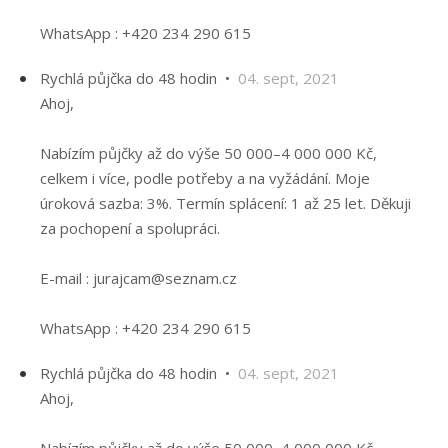
WhatsApp : +420 234 290 615
Rychlá půjčka do 48 hodin •
04. sept, 2021
Ahoj,
Nabízím půjčky až do výše 50 000–4 000 000 Kč,
celkem i více, podle potřeby a na vyžádání. Moje
úroková sazba: 3%. Termín splácení: 1 až 25 let. Děkuji
za pochopení a spolupráci.
E-mail : jurajcam@seznam.cz
WhatsApp : +420 234 290 615
Rychlá půjčka do 48 hodin •
04. sept, 2021
Ahoj,