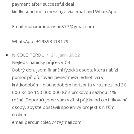
payment after successful deal
kindly send me a message via email and WhatsApp.
Email: mohammedahsan877@gmail.com
WhatsApp- +19893413179
NICOLE PERDU •
21. jaan, 2022
Nejlepší nabídky půjček v ČR
Dobrý den, jsem finanční fyzická osoba, která nabízí
pomoc při půjčování peněz mezi jednotlivci v
krátkodobém i dlouhodobém horizontu v rozmezí od 30
000 Kč do 150 000 000 Kč s úrokovou sazbou 2 %
ročně. Doporučujeme vám vzít si půjčku od certifikované
osoby, abyste postavili spolehlivý projekt s nižším
úrokem.
email: perdunicole574@gmail.com