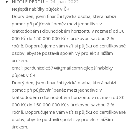
NICOLE PERDU •
24. jaan, 2022
Nejlepší nabídky půjček v ČR
Dobrý den, jsem finanční fyzická osoba, která nabízí
pomoc při půjčování peněz mezi jednotlivci v
krátkodobém i dlouhodobém horizontu v rozmezí od 30
000 Kč do 150 000 000 Kč s úrokovou sazbou 2 %
ročně. Doporučujeme vám vzít si půjčku od certifikované
osoby, abyste postavili spolehlivý projekt s nižším
úrokem.
email: perdunicole574@gmail.comNejlepší nabídky
půjček v ČR
Dobrý den, jsem finanční fyzická osoba, která nabízí
pomoc při půjčování peněz mezi jednotlivci v
krátkodobém i dlouhodobém horizontu v rozmezí od 30
000 Kč do 150 000 000 Kč s úrokovou sazbou 2 %
ročně. Doporučujeme vám vzít si půjčku od certifikované
osoby, abyste postavili spolehlivý projekt s nižším
úrokem.