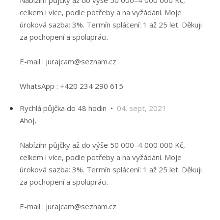
Nabízím půjčky až do výše 50 000–4 000 000 Kč,
celkem i více, podle potřeby a na vyžádání. Moje
úroková sazba: 3%. Termín splácení: 1 až 25 let. Děkuji
za pochopení a spolupráci.
E-mail : jurajcam@seznam.cz
WhatsApp : +420 234 290 615
Rychlá půjčka do 48 hodin •
04. sept, 2021
Ahoj,
Nabízím půjčky až do výše 50 000–4 000 000 Kč,
celkem i více, podle potřeby a na vyžádání. Moje
úroková sazba: 3%. Termín splácení: 1 až 25 let. Děkuji
za pochopení a spolupráci.
E-mail : jurajcam@seznam.cz