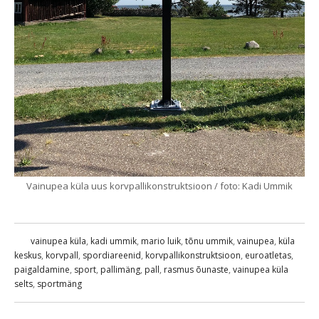
Vainupea küla uus korvpallikonstruktsioon / foto: Kadi Ummik
vainupea küla
,
kadi ummik
,
mario luik
,
tõnu ummik
,
vainupea
,
küla
keskus
,
korvpall
,
spordiareenid
,
korvpallikonstruktsioon
,
euroatletas
,
paigaldamine
,
sport
,
pallimäng
,
pall
,
rasmus õunaste
,
vainupea küla
selts
,
sportmäng