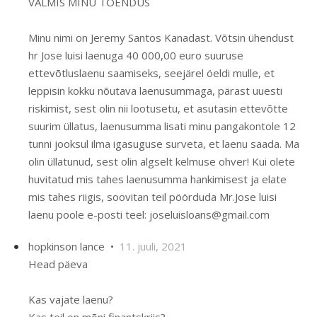
VALMIS MINU TÕENDUS
Minu nimi on Jeremy Santos Kanadast. Võtsin ühendust
hr Jose luisi laenuga 40 000,00 euro suuruse
ettevõtluslaenu saamiseks, seejärel öeldi mulle, et
leppisin kokku nõutava laenusummaga, pärast uuesti
riskimist, sest olin nii lootusetu, et asutasin ettevõtte
suurim üllatus, laenusumma lisati minu pangakontole 12
tunni jooksul ilma igasuguse surveta, et laenu saada. Ma
olin üllatunud, sest olin algselt kelmuse ohver! Kui olete
huvitatud mis tahes laenusumma hankimisest ja elate
mis tahes riigis, soovitan teil pöörduda Mr.Jose luisi
laenu poole e-posti teel: joseluisloans@gmail.com
hopkinson lance •
11. juuli, 2021
Head päeva
Kas vajate laenu?