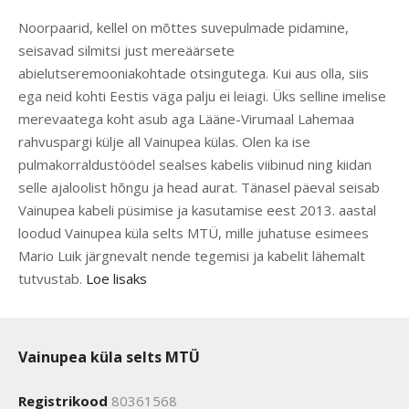
Noorpaarid, kellel on mõttes suvepulmade pidamine,
seisavad silmitsi just mereäärsete
abielutseremooniakohtade otsingutega. Kui aus olla, siis
ega neid kohti Eestis väga palju ei leiagi. Üks selline imelise
merevaatega koht asub aga Lääne-Virumaal Lahemaa
rahvuspargi külje all Vainupea külas. Olen ka ise
pulmakorraldustöödel sealses kabelis viibinud ning kiidan
selle ajaloolist hõngu ja head aurat. Tänasel päeval seisab
Vainupea kabeli püsimise ja kasutamise eest 2013. aastal
loodud Vainupea küla selts MTÜ, mille juhatuse esimees
Mario Luik järgnevalt nende tegemisi ja kabelit lähemalt
tutvustab.
Loe lisaks
Vainupea küla selts MTÜ
Registrikood
80361568