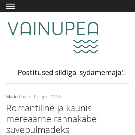
Postitused sildiga 'sydamemaja'.
Mario Luik •
11. apr, 2016
Romantiline ja kaunis
mereäärne rannakabel
suvepulmadeks