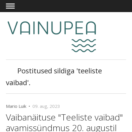
Postitused sildiga 'teeliste
vaibad'.
Mario Luik •
09. aug, 2023
Vaibanäituse "Teeliste vaibad"
avamissündmus 20. augustil