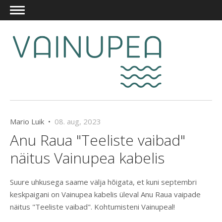
Mario Luik •
08. aug, 2023
Anu Raua "Teeliste vaibad"
näitus Vainupea kabelis
Suure uhkusega saame välja hõigata, et kuni septembri
keskpaigani on Vainupea kabelis üleval Anu Raua vaipade
näitus "Teeliste vaibad". Kohtumisteni Vainupeal!