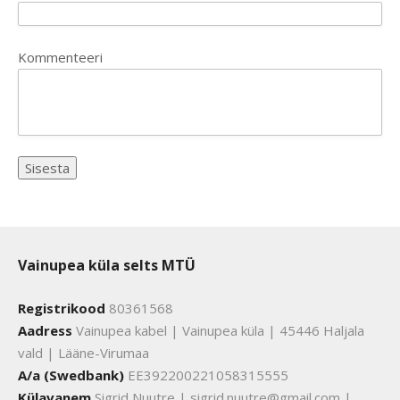
Kommenteeri
Vainupea küla selts MTÜ
Registrikood
80361568
Aadress
Vainupea kabel | Vainupea küla | 45446 Haljala
vald | Lääne-Virumaa
A/a (Swedbank)
EE392200221058315555
Külavanem
Sigrid Nuutre | sigrid.nuutre@gmail.com |