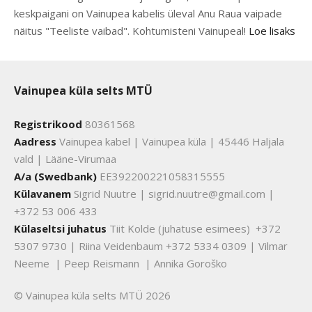
keskpaigani on Vainupea kabelis üleval Anu Raua vaipade
näitus "Teeliste vaibad". Kohtumisteni Vainupeal!
Loe lisaks
Vainupea küla selts MTÜ
Registrikood
80361568
Aadress
Vainupea kabel | Vainupea küla | 45446 Haljala
vald | Lääne-Virumaa
A/a (Swedbank)
EE392200221058315555
Külavanem
Sigrid Nuutre | sigrid.nuutre@gmail.com |
+372 53 006 433
Külaseltsi juhatus
Tiit Kolde (juhatuse esimees) +372
5307 9730 | Riina Veidenbaum +372 5334 0309 | Vilmar
Neeme | Peep Reismann | Annika Goroško
© Vainupea küla selts MTÜ 2026