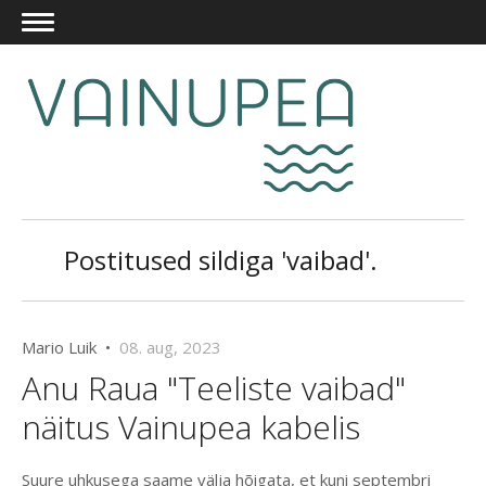
Postitused sildiga 'vaibad'.
Mario Luik •
08. aug, 2023
Anu Raua "Teeliste vaibad"
näitus Vainupea kabelis
Suure uhkusega saame välja hõigata, et kuni septembri