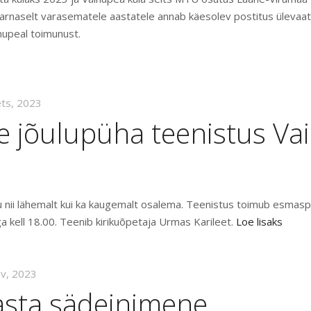
rnaselt varasematele aastatele annab käesolev postitus ülevaat
nupeal toimunust.
ets, 2023
e jõulupüha teenistus Va
 nii lähemalt kui ka kaugemalt osalema. Teenistus toimub esmasp
a kell 18.00. Teenib kirikuõpetaja Urmas Karileet.
Loe lisaks
ov, 2023
aasta sädeinimene,