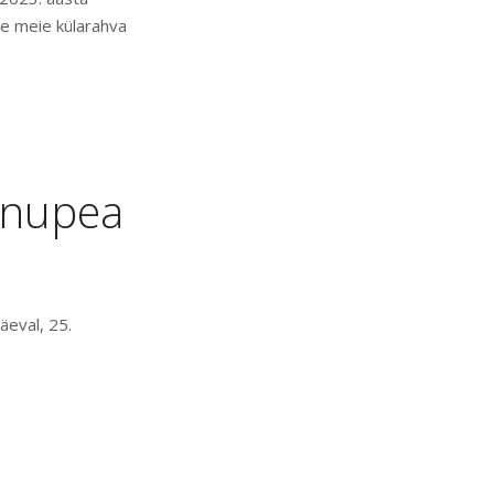
e meie külarahva
inupea
äeval, 25.