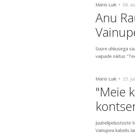
Mario Luik •
08. a
Anu Rau
Vainup
Suure uhkusega saa
vaipade näitus "Te
Mario Luik •
25. ju
"Meie k
kontser
Juubelipidustuste 
Vainupea kabelis lau