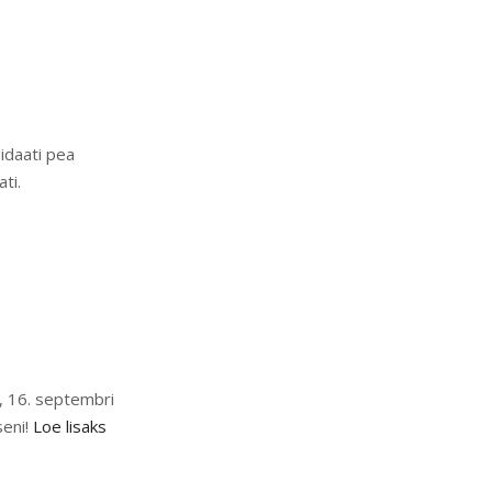
idaati pea
ti.
, 16. septembri
seni!
Loe lisaks