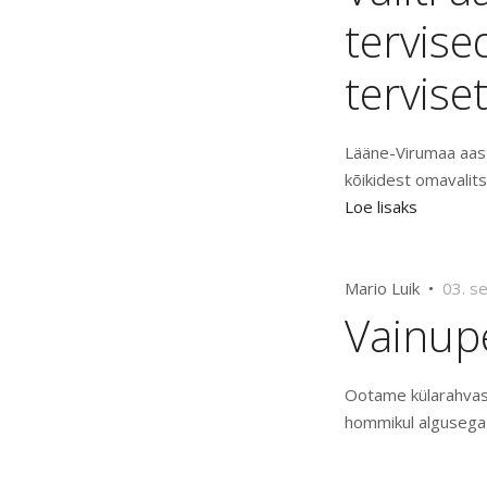
tervis
tervise
Lääne-Virumaa aast
kõikidest omavalits
Loe lisaks
Mario Luik •
03. s
Vainup
Ootame külarahvast
hommikul algusega 