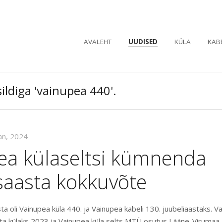
AVALEHT
UUDISED
KÜLA
KAB
ildiga 'vainupea 440'.
aan, 2024
ea külaseltsi kümnenda
saasta kokkuvõte
ta oli Vainupea küla 440. ja Vainupea kabeli 130. juubeliaastaks. Vai
a külaks 2023 ja Vainupea küla selts MTÜ osutus Lääne-Virumaa