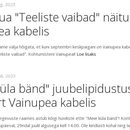
ug, 2023
a "Teeliste vaibad" näitu
ea kabelis
me välja hõigata, et kuni septembri keskpaigani on Vainupea kabe
eliste vaibad". Kohtumisteni Vainupeal!
Loe lisaks
uli, 2023
üla bänd" juubelipidustu
t Vainupea kabelis
tegevuste raames astub kõigi huviliste ette "Meie küla bänd"! Ko
päeval, 29ndal juulil algusega kell 14.00. Ole kindlasti kohal ning la