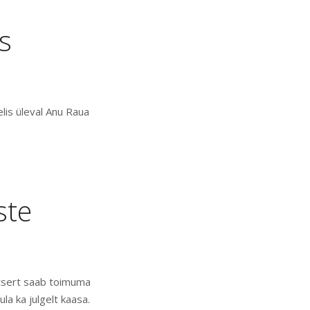
s
lis üleval Anu Raua
ste
ntsert saab toimuma
ula ka julgelt kaasa.