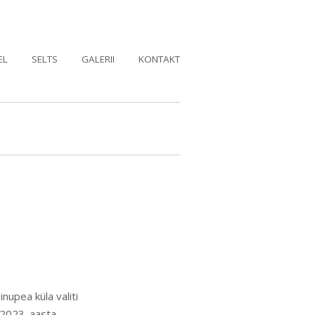
EL
SELTS
GALERII
KONTAKT
nupea küla valiti
 2023. aasta