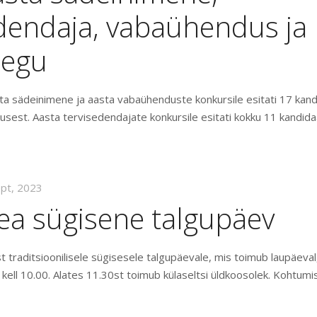
edendaja, vabaühendus ja
tegu
a sädeinimene ja aasta vabaühenduste konkursile esitati 17 kand
usest. Aasta tervisedendajate konkursile esitati kokku 11 kandidaa
ept, 2023
ea sügisene talgupäev
 traditsioonilisele sügisesele talgupäevale, mis toimub laupäeval
kell 10.00. Alates 11.30st toimub külaseltsi üldkoosolek. Kohtumi