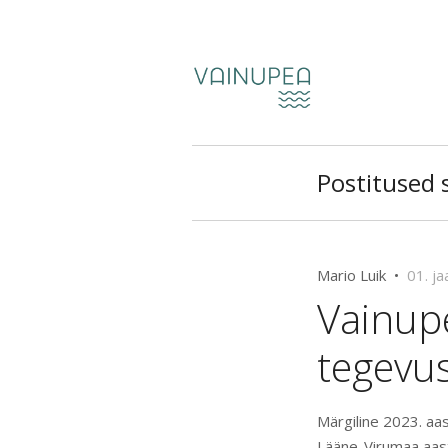
Postitused s
Mario Luik •
01. j
Vainup
tegevu
Märgiline 2023. aas
Lääne-Virumaa aast