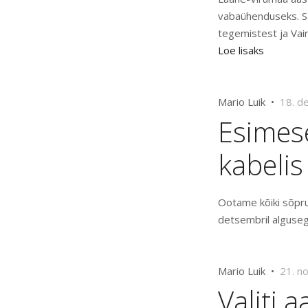
vabaühenduseks. Sa
tegemistest ja Vai
Loe lisaks
Mario Luik •
18. d
Esimes
kabelis
Ootame kõiki sõpru
detsembril alguseg
Mario Luik •
21. n
Valiti 