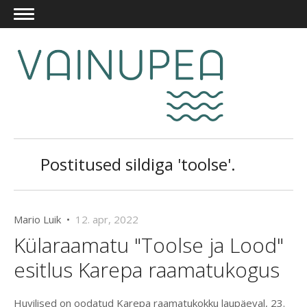
Postitused sildiga 'toolse'.
Mario Luik •
12. apr, 2022
Külaraamatu "Toolse ja Lood"
esitlus Karepa raamatukogus
Huvilised on oodatud Karepa raamatukokku laupäeval, 23.