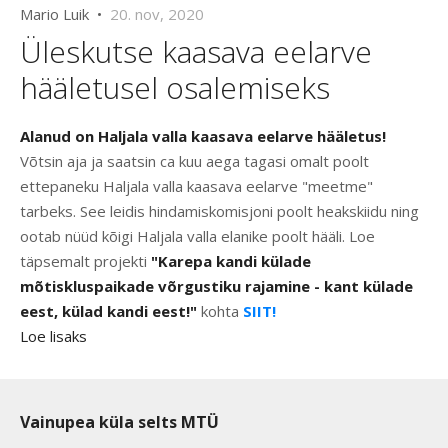
Mario Luik •
20. nov, 2020
Üleskutse kaasava eelarve
hääletusel osalemiseks
Alanud on Haljala valla kaasava eelarve hääletus!
Võtsin aja ja saatsin ca kuu aega tagasi omalt poolt
ettepaneku Haljala valla kaasava eelarve "meetme"
tarbeks. See leidis hindamiskomisjoni poolt heakskiidu ning
ootab nüüd kõigi Haljala valla elanike poolt hääli. Loe
täpsemalt projekti
"Karepa kandi külade
mõtiskluspaikade võrgustiku rajamine - kant külade
eest, külad kandi eest!"
kohta
SIIT!
Loe lisaks
Vainupea küla selts MTÜ