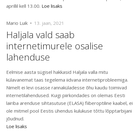
aprillil kell 13.00.
Loe lisaks
Mario Luik •
13. jaan, 2021
Haljala vald saab
internetimurele osalise
lahenduse
Eelmise aasta sügisel hakkasid Haljala valla mitu
külavanemat taas tegelema iidvana internetiprobleemiga.
Nimelt ei levi osasse rannaküladesse õhu kaudu toimivad
internetilahendused. Kuigi piirkondades on olemas Eesti
lairiba arenduse sihtasutuse (ELASA) fiiberoptiline kaabel, ei
ole mitmel pool Eestis ühendus kulukuse tõttu lõpptarbijani
jõudnud.
Loe lisaks