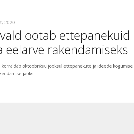
kt, 2020
 vald ootab ettepanekuid
a eelarve rakendamiseks
sus korraldab oktoobrikuu jooksul ettepanekute ja ideede kogumise
kendamise jaoks.