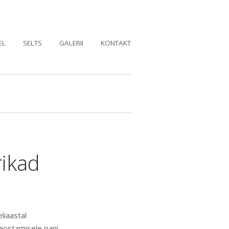
EL
SELTS
GALERII
KONTAKT
rikad
liaastal
Teostamisele pani