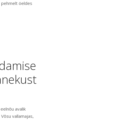
v pehmelt öeldes
ndamise
anekust
eelnõu avalik
 Võsu vallamajas,