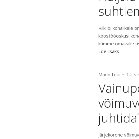
suhtle
Riik lõi kohalikele
koostööoskusi koh
kümme omavalitsust
Loe lisaks
Mario Luik •
14. v
Vainup
võimuvõ
juhtida
Järjekordne võimuv