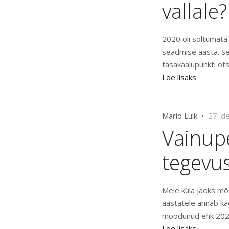
vallale?
2020 oli sõltumata
seadmise aasta. Se
tasakaalupunkti ot
Loe lisaks
Mario Luik •
27. d
Vainupe
tegevu
Meie küla jaoks mö
aastatele annab kä
möödunud ehk 2020
Loe lisaks