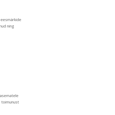
te eesmärkide
nud ning
arasematele
l toimunust