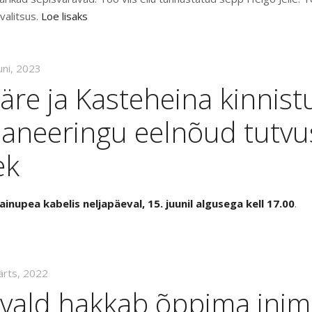
avalitsus.
Loe lisaks
uni, 2023
re ja Kasteheina kinnist
laneeringu eelnõud tutvu
ek
ainupea kabelis neljapäeval, 15. juunil algusega kell 17.00
.
ärts, 2022
a vald hakkab õppima ini