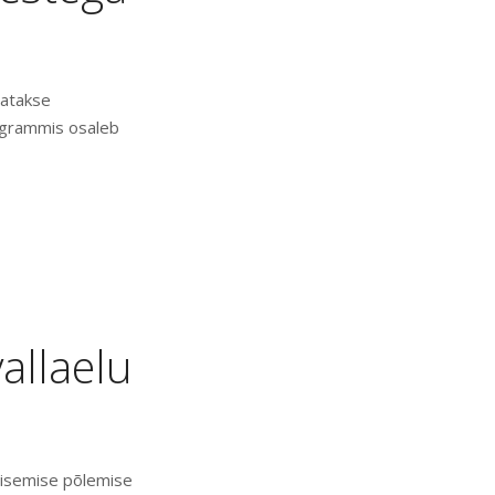
datakse
ogrammis osaleb
allaelu
 Sisemise põlemise