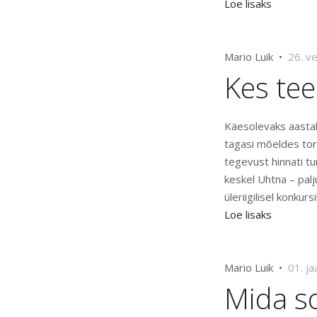
Loe lisaks
Mario Luik •
26. v
Kes tee
Käesolevaks aastak
tagasi mõeldes tore
tegevust hinnati tu
keskel Uhtna – palj
üleriigilisel konkurs
Loe lisaks
Mario Luik •
01. j
Mida so