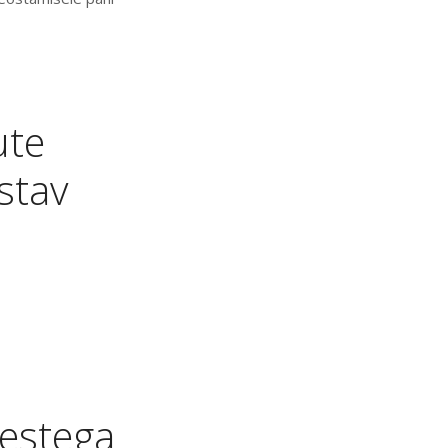
ute
stav
mestega