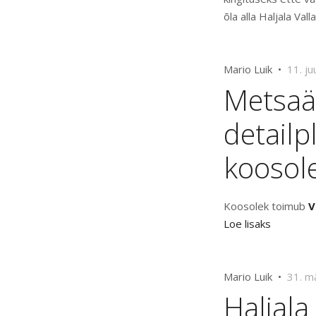
õla alla Haljala Vall
Mario Luik •
11. ju
Metsaää
detailp
koosol
Koosolek toimub
V
Loe lisaks
Mario Luik •
31. m
Haljal