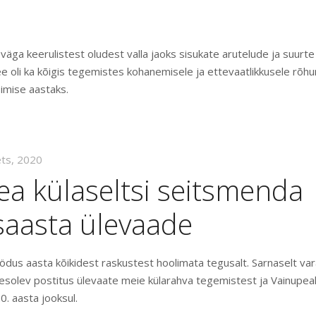
 väga keerulistest oludest valla jaoks sisukate arutelude ja suur
e oli ka kõigis tegemistes kohanemisele ja ettevaatlikkusele rõhu
simise aastaks.
ets, 2020
a külaseltsi seitsmenda
saasta ülevaade
ödus aasta kõikidest raskustest hoolimata tegusalt. Sarnaselt v
esolev postitus ülevaate meie külarahva tegemistest ja Vainupea
. aasta jooksul.