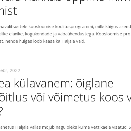
mist
 omavalitsustele koosloomise koolitusprogrammi, mille käigus aren
alike elanike, kogukondade ja vabaühendustega. Koosloomise pr
, nende hulgas lööb kaasa ka Haljala vald.
eebr, 2022
ea külavanem: õiglane
itlus või võimetus koos v
?
ahetus Haljala vallas mõjub nagu oleks külma vett kaela visatud.