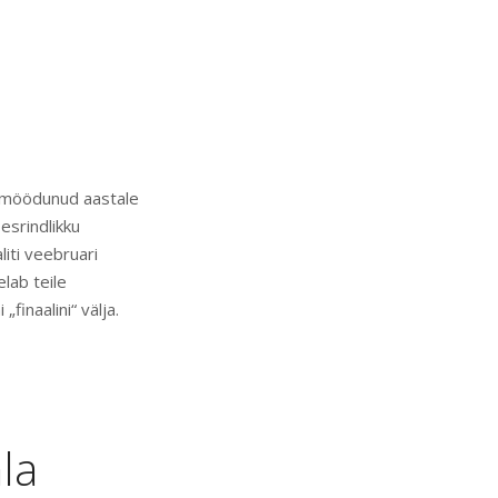
a möödunud aastale
esrindlikku
liti veebruari
elab teile
„finaalini“ välja.
la