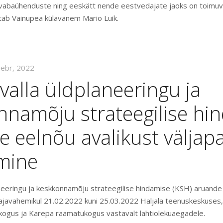
 vabaühenduste ning eeskätt nende eestvedajate jaoks on toimu
utab Vainupea külavanem Mario Luik.
eebr, 2022
 valla üldplaneeringu ja
nnamõju strateegilise hi
 eelnõu avalikust väljap
amine
aneeringu ja keskkonnamõju strateegilise hindamise (KSH) aruande 
ajavahemikul 21.02.2022 kuni 25.03.2022 Haljala teenuskeskuses,
ogus ja Karepa raamatukogus vastavalt lahtiolekuaegadele.