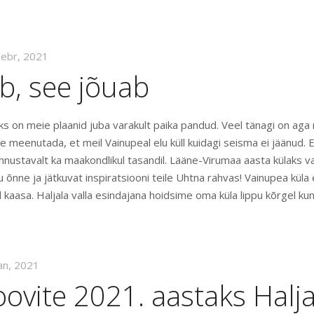
eebr, 2021
b, see jõuab
s on meie plaanid juba varakult paika pandud. Veel tänagi on ag
 meenutada, et meil Vainupeal elu küll kuidagi seisma ei jäänud. E
nnustavalt ka maakondlikul tasandil. Lääne-Virumaa aasta külaks va
u õnne ja jätkuvat inspiratsiooni teile Uhtna rahvas! Vainupea küla 
il kaasa. Haljala valla esindajana hoidsime oma küla lippu kõrgel kuni 
aan, 2021
ovite 2021. aastaks Halja