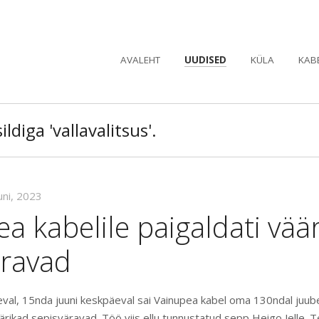
AVALEHT
UUDISED
KÜLA
KAB
ldiga 'vallavalitsus'.
uni, 2023
a kabelile paigaldati vää
äravad
al, 15nda juuni keskpäeval sai Vainupea kabel oma 130ndal juube
ärikad sepisväravad. Töö viis ellu tunnustatud sepp Heigo Jelle. 