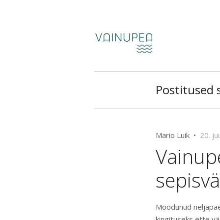
Postitused si
Mario Luik •
20. ju
Vainupe
sepisv
Möödunud neljapäev
kingituseks ette vä