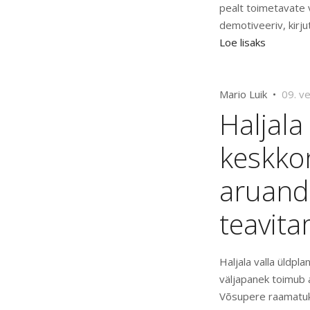
pealt toimetavate
demotiveeriv, kirj
Loe lisaks
Mario Luik •
09. v
Haljala
keskko
aruande
teavit
Haljala valla üldpl
väljapanek toimub 
Võsupere raamatuk