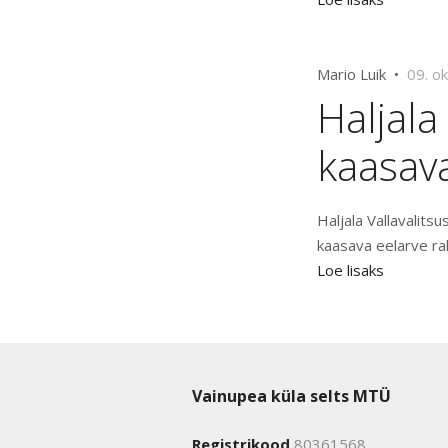
Mario Luik •
09. o
Haljala
kaasav
Haljala Vallavalit
kaasava eelarve ra
Loe lisaks
Vainupea küla selts MTÜ
Registrikood
80361568