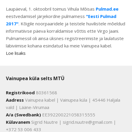
Laupäeval, 1. oktoobril toimus Vihula Mõisas
Pulmad.ee
eestvedamisel järjekordne pulmamess
"Eesti Pulmad
2017"
. Kõigile noorpaaridele ja teistele huvilistele mõeldud
informatiivse päeva korraldamise võttis ette Virgo Jaani.
Pulmamessil oli ainsa üksnes registreerimiste ja laulatuste
läbiviimise kohana esindatud ka meie Vainupea kabel.
Loe lisaks
Vainupea küla selts MTÜ
Registrikood
80361568
Aadress
Vainupea kabel | Vainupea küla | 45446 Haljala
vald | Lääne-Virumaa
A/a (Swedbank)
EE392200221058315555
Külavanem
Sigrid Nuutre | sigrid.nuutre@gmail.com |
+372 53 006 433