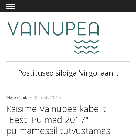
Postitused sildiga 'virgo jaani'.
Mario Luik •
03. okt, 2016
Käisime Vainupea kabelit
"Eesti Pulmad 2017"
pulmamessil tutvustamas