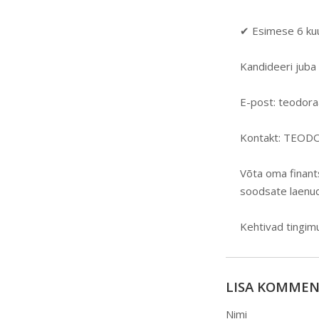
✔ Esimese 6 kuu
Kandideeri juba 
E-post: teodor
Kontakt: TEO
Võta oma finants
soodsate laenu
Kehtivad tingim
LISA KOMME
Nimi