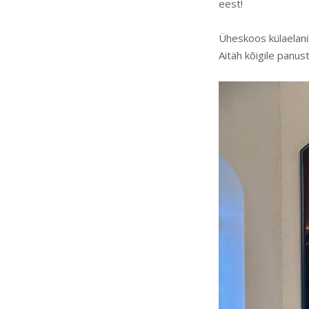
eest!
Üheskoos külaelanik
Aitäh kõigile panust