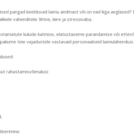
ilised pangad keelduvad laenu andmast või on nad liiga aeglased?
ikele vahenditele: lihtne, kiire ja stressivaba.
otamatute kulude katmise, elatustaseme parandamise või ettev
pakume teie vajadustele vastavaid personaalseid laenulahendusi.
ndused:
kut rahastamisvõimalusi:
,
deerimine.