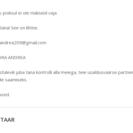
 jooksul ei ole makseid vaja
täna! See on lihtne:
aandrea209@gmail.com
DORA ANDREA
tulevik juba täna kontrolli alla meiega, teie usaldusväärse partneri
de saamiseks.
used.
NTAAR