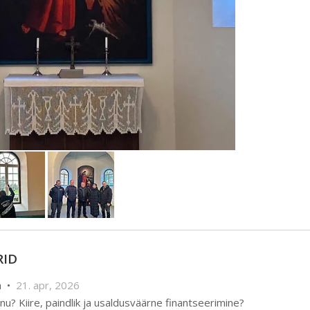
ID
a •
21. apr, 2026
aenu? Kiire, paindlik ja usaldusväärne finantseerimine?