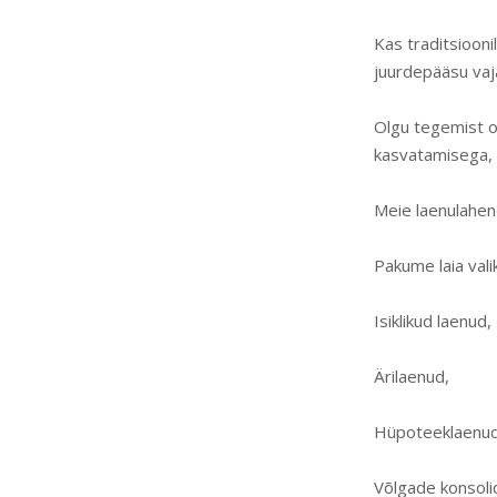
Kas traditsioon
juurdepääsu vajal
Olgu tegemist o
kasvatamisega, 
Meie laenulahe
Pakume laia vali
Isiklikud laenud,
Ärilaenud,
Hüpoteeklaenud
Võlgade konsoli