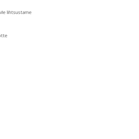
 Me lihtsustame
õtte