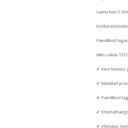
Laena kuni 5 00
Konkurentsivõim
Paindlikud tagas
Miks valida TE
✔ Kiire kinnitus
✔ Madalad ja ko
✔ Paindlikud ta
✔ Ennetähtaegs
✔ Võimalus taotl