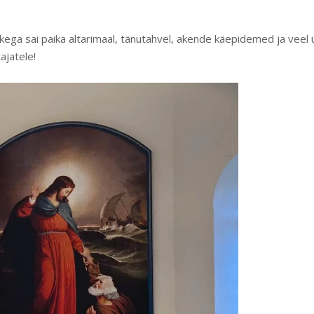
ega sai paika altarimaal, tänutahvel, akende käepidemed ja veel üh
ajatele!