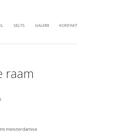
EL
SELTS
GALERII
KONTAKT
ke raam
.
ami meisterdamise