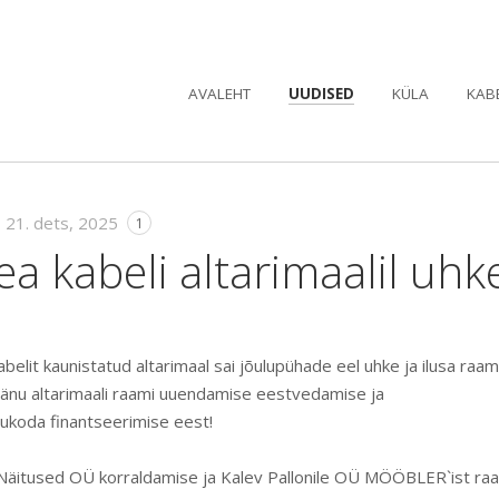
AVALEHT
UUDISED
KÜLA
KAB
•
21. dets, 2025
1
a kabeli altarimaalil uh
belit kaunistatud altarimaal sai jõulupühade eel uhke ja ilusa raami
tänu altarimaali raami uuendamise eestvedamise ja
gukoda finantseerimise eest!
 Näitused OÜ korraldamise ja Kalev Pallonile OÜ MÖÖBLER`ist ra