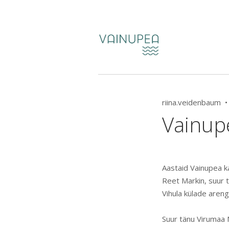
riina.veidenbaum 
Vainupe
Aastaid Vainupea ka
Reet Markin, suur 
Vihula külade aren
Suur tänu Virumaa