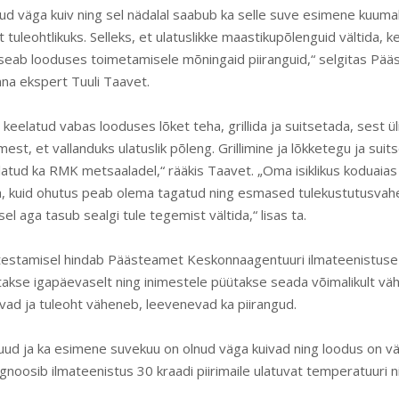
ud väga kuiv ning sel nädalal saabub ka selle suve esimene kuuma
tuleohtlikuks. Selleks, et ulatuslikke maastikupõlenguid vältida, 
s seab looduses toimetamisele mõningaid piiranguid,“ selgitas Pä
na ekspert Tuuli Taavet.
n keelatud vabas looduses lõket teha, grillida ja suitsetada, sest üli
est, et vallanduks ulatuslik põleng. Grillimine ja lõkketegu ja sui
eelatud ka RMK metsaaladel,“ rääkis Taavet. „Oma isiklikus koduaias 
lida, kuid ohutus peab olema tagatud ning esmased tulekustutusvah
el aga tasub sealgi tule tegemist vältida,“ lisas ta.
htestamisel hindab Päästeamet Keskonnaagentuuri ilmateenistuse 
takse igapäevaselt ning inimestele püütakse seada võimalikult väh
evad ja tuleoht väheneb, leevenevad ka piirangud.
d ja ka esimene suvekuu on olnud väga kuivad ning loodus on väg
noosib ilmateenistus 30 kraadi piirimaile ulatuvat temperatuuri n