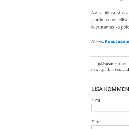
Aasta algusest pra
juunikuus on selli
kustutamas ka põle
Allikas:
Päästeame
päästeamet
,
tuleoh
rahvuspark
,
pressitea
LISA KOMME
Nimi
E-mail