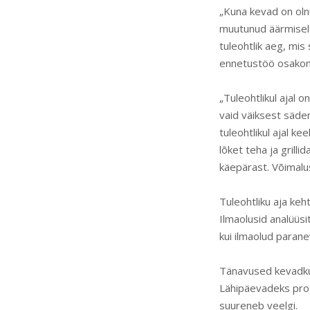
„Kuna kevad on oln
muutunud äärmiselt 
tuleohtlik aeg, mi
ennetustöö osakon
„Tuleohtlikul ajal o
vaid väiksest sädem
tuleohtlikul ajal k
lõket teha ja gril
käepärast. Võimalus
Tuleohtliku aja ke
Ilmaolusid analüüsi
kui ilmaolud paran
Tänavused kevadkuu
Lähipäevadeks prog
suureneb veelgi.