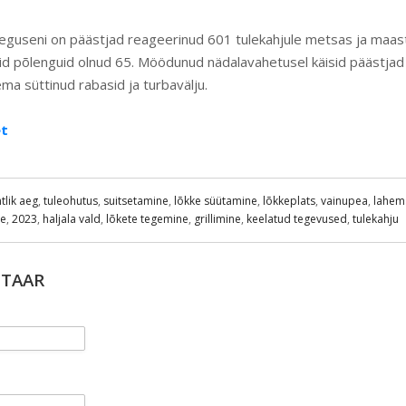
eguseni on päästjad reageerinud 601 tulekahjule metsas ja maasti
seid põlenguid olnud 65. Möödunud nädalavahetusel käisid päästjad
ma süttinud rabasid ja turbavälju.
t
tlik aeg
,
tuleohutus
,
suitsetamine
,
lõkke süütamine
,
lõkkeplats
,
vainupea
,
lahem
de
,
2023
,
haljala vald
,
lõkete tegemine
,
grillimine
,
keelatud tegevused
,
tulekahju
NTAAR