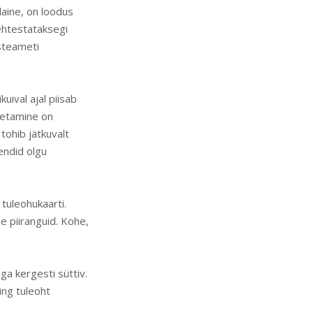
laine, on loodus
kehtestataksegi
ästeameti
kuival ajal piisab
tsetamine on
tohib jätkuvalt
endid olgu
tuleohukaarti.
e piiranguid. Kohe,
a kergesti süttiv.
ing tuleoht