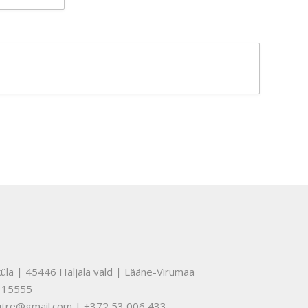
üla | 45446 Haljala vald | Lääne-Virumaa
315555
nuutre@gmail.com | +372 53 006 433