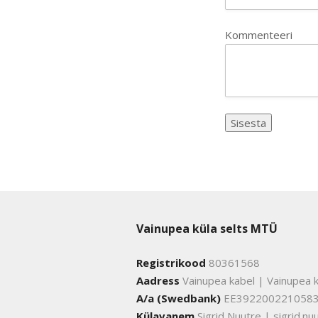
Kommenteeri
Vainupea küla selts MTÜ
Registrikood
80361568
Aadress
Vainupea kabel | Vainupea k
A/a (Swedbank)
EE392200221058
Külavanem
Sigrid Nuutre | sigrid.