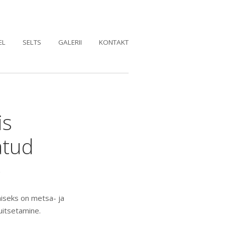
EL
SELTS
GALERII
KONTAKT
is
atud
e
imiseks on metsa- ja
uitsetamine.