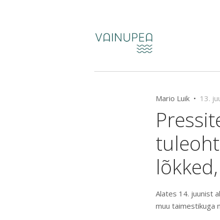
Mario Luik •
13. ju
Pressit
tuleoht
lõkked,
Alates 14. juunist 
muu taimestikuga ni