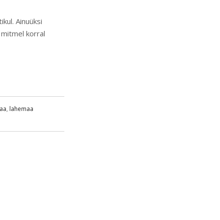
kul. Ainuüksi
 mitmel korral
aa
,
lahemaa