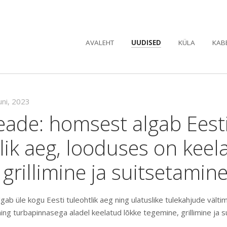
AVALEHT
UUDISED
KÜLA
KAB
uni, 2023
eade: homsest algab Eest
lik aeg, looduses on keel
 grillimine ja suitsetamin
algab üle kogu Eesti tuleohtlik aeg ning ulatuslike tulekahjude vält
ng turbapinnasega aladel keelatud lõkke tegemine, grillimine ja s