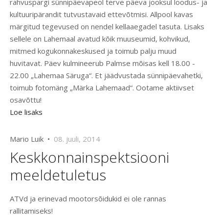
rahvuspargi sünnipäevapeol terve päeva jooksul loodus- ja
kultuuripärandit tutvustavaid ettevõtmisi. Allpool kavas
märgitud tegevused on nendel kellaaegadel tasuta. Lisaks
sellele on Lahemaal avatud kõik muuseumid, kohvikud,
mitmed kogukonnakeskused ja toimub palju muud
huvitavat. Päev kulmineerub Palmse mõisas kell 18.00 -
22.00 „Lahemaa Säruga“. Et jäädvustada sünnipäevahetki,
toimub fotomäng „Märka Lahemaad“. Ootame aktiivset
osavõttu!
Loe lisaks
Mario Luik •
08. juuli, 2014
Keskkonnainspektsiooni
meeldetuletus
ATVd ja erinevad mootorsõidukid ei ole rannas
rallitamiseks!