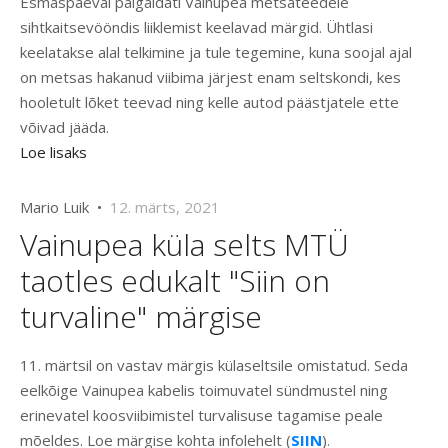
Esmaspäeval paigaldati Vainupea metsateedele
sihtkaitsevööndis liiklemist keelavad märgid. Ühtlasi
keelatakse alal telkimine ja tule tegemine, kuna soojal ajal
on metsas hakanud viibima järjest enam seltskondi, kes
hooletult lõket teevad ning kelle autod päästjatele ette
võivad jääda.
Loe lisaks
Mario Luik •
12. märts, 2021
Vainupea küla selts MTÜ
taotles edukalt "Siin on
turvaline" märgise
11. märtsil on vastav märgis külaseltsile omistatud. Seda
eelkõige Vainupea kabelis toimuvatel sündmustel ning
erinevatel koosviibimistel turvalisuse tagamise peale
mõeldes. Loe märgise kohta infolehelt (
SIIN
).