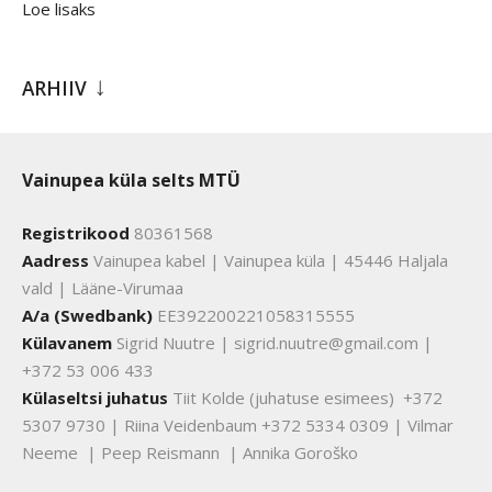
Loe lisaks
ARHIIV
Vainupea küla selts MTÜ
Registrikood
80361568
Aadress
Vainupea kabel | Vainupea küla | 45446 Haljala
vald | Lääne-Virumaa
A/a (Swedbank)
EE392200221058315555
Külavanem
Sigrid Nuutre | sigrid.nuutre@gmail.com |
+372 53 006 433
Külaseltsi juhatus
Tiit Kolde (juhatuse esimees) +372
5307 9730 | Riina Veidenbaum +372 5334 0309 | Vilmar
Neeme | Peep Reismann | Annika Goroško