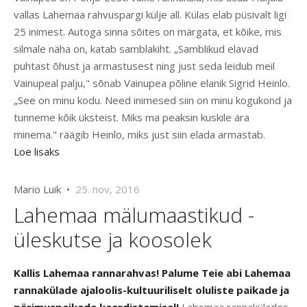
vallas Lahemaa rahvuspargi külje all. Külas elab püsivalt ligi
25 inimest. Autoga sinna sõites on märgata, et kõike, mis
silmale näha on, katab samblakiht. „Samblikud elavad
puhtast õhust ja armastusest ning just seda leidub meil
Vainupeal palju," sõnab Vainupea põline elanik Sigrid Heinlo.
„See on minu kodu. Need inimesed siin on minu kogukond ja
tunneme kõik üksteist. Miks ma peaksin kuskile ära
minema." räägib Heinlo, miks just siin elada armastab.
Loe lisaks
Mario Luik •
25. nov, 2016
Lahemaa mälumaastikud -
üleskutse ja koosolek
Kallis Lahemaa rannarahvas!
Palume Teie abi Lahemaa
rannakülade ajaloolis-kultuuriliselt oluliste paikade ja