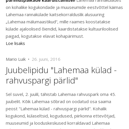
pärimuspaikade kaardistamisel!
Lahemaa rannakülades
on kohalike kogukondade ja muuseumide eestvõttel käimas
Lahemaa rannakülade kaitsekorralduslik alusuuring
„Lahemaa mälumaastikud“, mille raames koostatakse
külade ajaloolised õiendid, kaardistatakse kultuuriloolised
paigad, kogutakse elavat kohapärimust.
Loe lisaks
Mario Luik •
26. juuni, 2016
Juubelipidu "Lahemaa külad -
rahvuspargi pärlid"
Sel suvel, 2. juulil, tähistab Lahemaa rahvuspark oma 45.
juubelit. Kõik Lahemaa sõbrad on oodatud osa saama
peost "Lahemaa külad - rahvuspargi pärlid". Kohalik
kogukond, külaseltsid, kogudused, piirkonna ettevõtjad,
muuseumid ja looduskeskused korraldavad Lahemaa