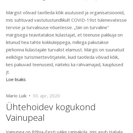
Märgist võivad taotleda kõik asutused ja organisatsioonid,
mis suhtuvad vastutustundlikult COVID-19st tulenevatesse
tervise ja turvalisuse nõuetesse. „Siin on turvaline"
märgisega teavitatakse külastajat, et teenuse pakkuja on
liitunud hea tahte kokkuleppega, millega pakutakse
piirkonna külastajale turvalist elamust. Märgis on suunatud
eelkõige turismiettevõtjatele, kuid taotleda võivad kõik,
kes pakuvad teenuseid, näiteks ka rahvamajad, kauplused
jt.
Loe lisaks
Mario Luik •
30. apr, 2020
Ühtehoidev kogukond
Vainupeal
Vainupea on Põhja-Eesti väike rannaküla, mis asub Haljala