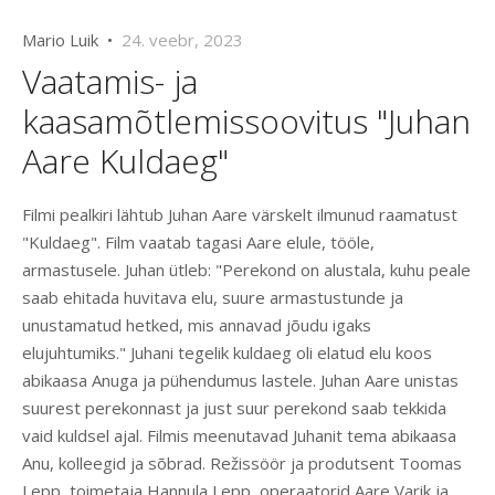
Mario Luik •
24. veebr, 2023
Vaatamis- ja
kaasamõtlemissoovitus "Juhan
Aare Kuldaeg"
Filmi pealkiri lähtub Juhan Aare värskelt ilmunud raamatust
"Kuldaeg". Film vaatab tagasi Aare elule, tööle,
armastusele. Juhan ütleb: "Perekond on alustala, kuhu peale
saab ehitada huvitava elu, suure armastustunde ja
unustamatud hetked, mis annavad jõudu igaks
elujuhtumiks." Juhani tegelik kuldaeg oli elatud elu koos
abikaasa Anuga ja pühendumus lastele. Juhan Aare unistas
suurest perekonnast ja just suur perekond saab tekkida
vaid kuldsel ajal. Filmis meenutavad Juhanit tema abikaasa
Anu, kolleegid ja sõbrad. Režissöör ja produtsent Toomas
Lepp, toimetaja Hannula Lepp, operaatorid Aare Varik ja