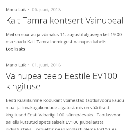
Mario Luik •
06. juuni, 2018
Kait Tamra kontsert Vainupeal
Meil on suur au ja võimalus 11. augustil algusega kell 19.00
osa saada Kait Tamra loomingust Vainupea kabelis.
Loe lisaks
Mario Luik •
01. juuni, 2018
Vainupea teeb Eestile EV100
kingituse
Eesti Külaliikumine Kodukant võimestab taotlusvooru kaudu
maa- ja linnakogukondade algatusi, mis on väärilised
kingitused Eesti Vabariigi 100. sünnipäevaks. Taotlusvoor
sai ellu kutsutud spetsiaalselt EV100 juubeliaasta
pidustusteks – projektis peab kindlasti olema EV100-ga