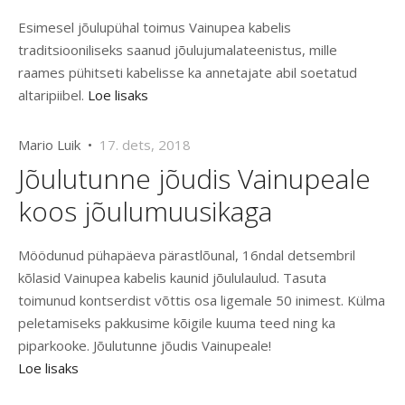
Esimesel jõulupühal toimus Vainupea kabelis
traditsiooniliseks saanud jõulujumalateenistus, mille
raames pühitseti kabelisse ka annetajate abil soetatud
altaripiibel.
Loe lisaks
Mario Luik •
17. dets, 2018
Jõulutunne jõudis Vainupeale
koos jõulumuusikaga
Möödunud pühapäeva pärastlõunal, 16ndal detsembril
kõlasid Vainupea kabelis kaunid jõululaulud. Tasuta
toimunud kontserdist võttis osa ligemale 50 inimest. Külma
peletamiseks pakkusime kõigile kuuma teed ning ka
piparkooke. Jõulutunne jõudis Vainupeale!
Loe lisaks