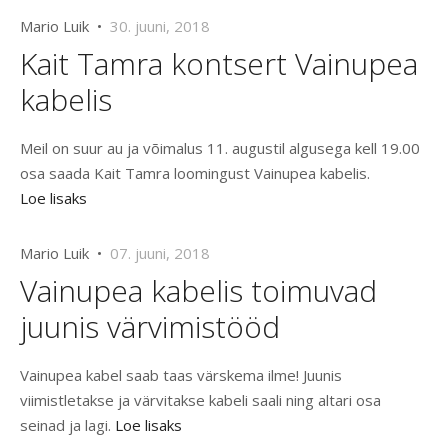
Mario Luik •
30. juuni, 2018
Kait Tamra kontsert Vainupea
kabelis
Meil on suur au ja võimalus 11. augustil algusega kell 19.00
osa saada Kait Tamra loomingust Vainupea kabelis.
Loe lisaks
Mario Luik •
07. juuni, 2018
Vainupea kabelis toimuvad
juunis värvimistööd
Vainupea kabel saab taas värskema ilme! Juunis
viimistletakse ja värvitakse kabeli saali ning altari osa
seinad ja lagi.
Loe lisaks