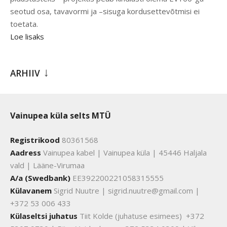
seotud osa, tavavormi ja –sisuga kordusettevõtmisi ei
toetata.
Loe lisaks
ARHIIV
Vainupea küla selts MTÜ
Registrikood
80361568
Aadress
Vainupea kabel | Vainupea küla | 45446 Haljala
vald | Lääne-Virumaa
A/a (Swedbank)
EE392200221058315555
Külavanem
Sigrid Nuutre | sigrid.nuutre@gmail.com |
+372 53 006 433
Külaseltsi juhatus
Tiit Kolde (juhatuse esimees) +372