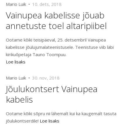
Mario Luik •
10. dets, 2018
Vainupea kabelisse jõuab
annetuste toel altaripiibel
Ootame kõiki teisipäeval, 25. detsembril Vainupea
kabelisse jõulujumalateenistusele. Teenistuse viib läbi
kirikuõpetaja Tauno Toompuu.
Loe lisaks
Mario Luik •
30. nov, 2018
Jõulukontsert Vainupea
kabelis
Ootame kõiki sõpru nii lähemalt kui ka kaugemalt tasuta
jõulukontserdile!
Loe lisaks