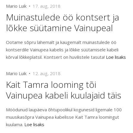
Mario Luik •
17. aug, 2018
Muinastulede öö kontsert ja
lõkke süütamine Vainupeal
Ootame sõpru lähemalt ja kaugemalt muinastulede öö
kontserdile Vainupea kabelis ja lõkke süütamisele kabeli
kõrval lõkkeplatsil. Kontsert on huvilistele tasuta!
Loe lisaks
Mario Luik •
12. aug, 2018
Kait Tamra looming tõi
Vainupea kabeli kuulajaid täis
Möödunud laupäeva õhtupoolikul kogunesid ligemale 100
muusikasõpra Vainupea kabelisse Kait Tamra loomingut
kuulama.
Loe lisaks