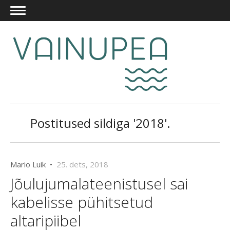
Postitused sildiga '2018'.
Mario Luik •
25. dets, 2018
Jõulujumalateenistusel sai
kabelisse pühitsetud
altaripiibel