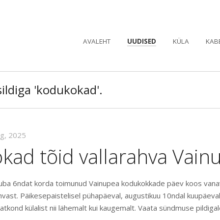
AVALEHT
UUDISED
KÜLA
KAB
sildiga 'kodukokad'.
ug, 2025
kad tõid vallarahva Vain
juba 6ndat korda toimunud Vainupea kodukokkade päev koos vana
ahvast. Päikesepaistelisel pühapäeval, augustikuu 10ndal kuupäeva
atkond külalist nii lähemalt kui kaugemalt. Vaata sündmuse pildigal