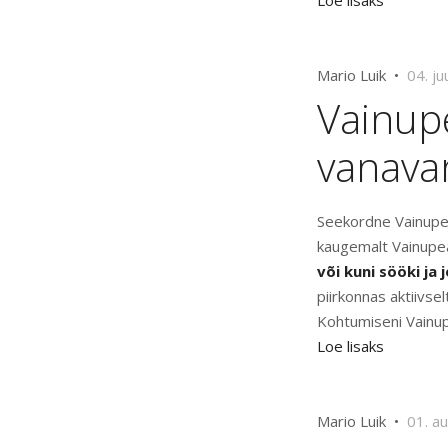
Loe lisaks
Mario Luik •
04. ju
Vainup
vanava
Seekordne Vainupea
kaugemalt Vainupe
või kuni sööki ja 
piirkonnas aktiivs
Kohtumiseni Vainup
Loe lisaks
Mario Luik •
01. a