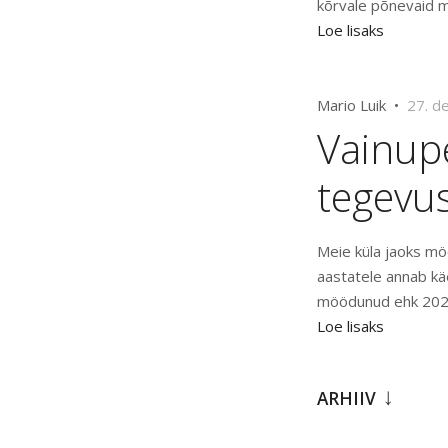
kõrvale põnevaid m
Loe lisaks
Mario Luik •
27. d
Vainupe
tegevu
Meie küla jaoks mö
aastatele annab kä
möödunud ehk 2020
Loe lisaks
ARHIIV