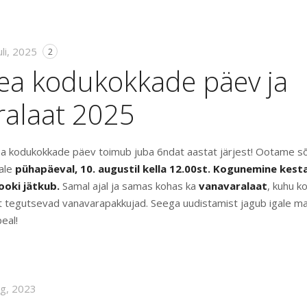
uli, 2025
2
ea kodukokkade päev ja
ralaat 2025
 kodukokkade päev toimub juba 6ndat aastat järjest! Ootame sõpr
ale
pühapäeval, 10. augustil kella 12.00st. Kogunemine kesta
jooki jätkub.
Samal ajal ja samas kohas ka
vanavaralaat
, kuhu 
elt tegutsevad vanavarapakkujad. Seega uudistamist jagub igale ma
eal!
ug, 2023