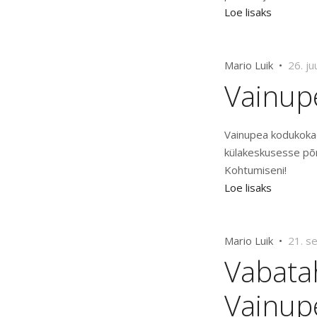
Loe lisaks
Mario Luik •
26. ju
Vainup
Vainupea kodukokad
külakeskusesse põn
Kohtumiseni!
Loe lisaks
Mario Luik •
21. s
Vabatah
Vainupe