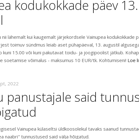
ea kodukokkade päev 13.
l
 nii lähemalt kui kaugemalt järjekordsele Vainupea kodukokkade p
rjest toimuv sündmus leiab aset pühapäeval, 13. augustil algusega
kuni 15.00 või kuni pakutavat toidu- ja joogipoolist jätkub. Koha
ute soetamise võimalus - maksumus 10 EUR/tk. Kohtumiseni!
Loe l
ept, 2022
u panustajale said tunnu
õigatud
gisesel Vainupea külaseltsi üldkoosolekul tavaks saanud tunnustada
a naabri" tunnustused said välja hõigatud.