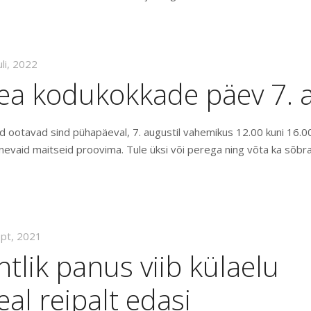
uli, 2022
ea kodukokkade päev 7. a
 ootavad sind pühapäeval, 7. augustil vahemikus 12.00 kuni 16.0
evaid maitseid proovima. Tule üksi või perega ning võta ka sõbr
ept, 2021
tlik panus viib külaelu
al reipalt edasi