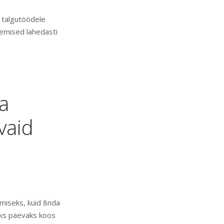
 talgutöödele
gemised lahedasti
a
vaid
miseks, kuid 8nda
eks päevaks koos