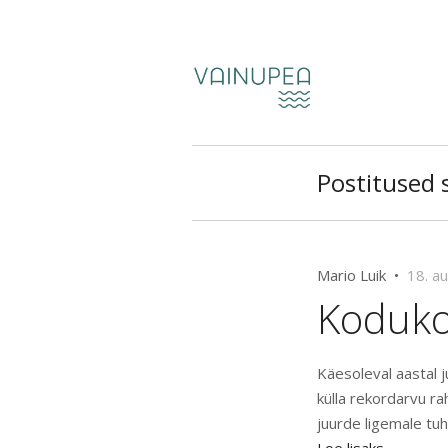
Postitused 
Mario Luik •
18. a
Koduko
Käesoleval aastal 
külla rekordarvu r
juurde ligemale tuh