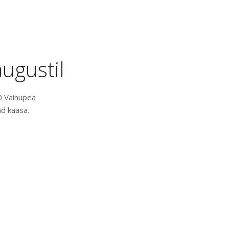
ugustil
0 Vainupea
ad kaasa.