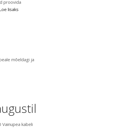
id proovida
Loe lisaks
 peale mõeldagi ja
ugustil
0 Vainupea kabeli