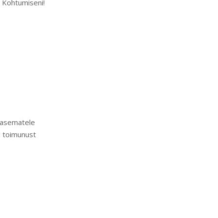
. Kohtumiseni!
arasematele
l toimunust