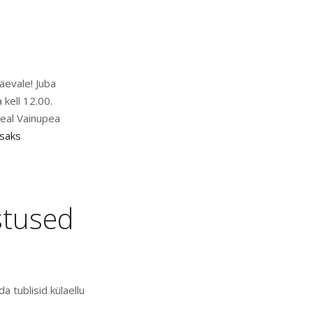
äevale! Juba
 kell 12.00.
peal Vainupea
isaks
stused
 tublisid külaellu