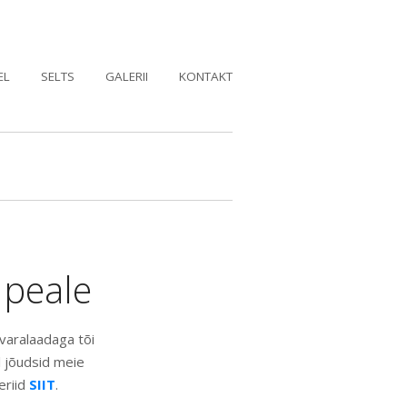
EL
SELTS
GALERII
KONTAKT
upeale
varalaadaga tõi
l jõudsid meie
eriid
SIIT
.