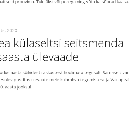
aitseid proovima. Tule üksi või perega ning võta ka sõbrad kaasa
ets, 2020
a külaseltsi seitsmenda
saasta ülevaade
ödus aasta kõikidest raskustest hoolimata tegusalt. Sarnaselt v
esolev postitus ülevaate meie külarahva tegemistest ja Vainupea
. aasta jooksul.