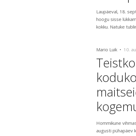
Laupäeval, 18. sep
hoogu sisse lükkam
kokku. Natuke tubli
Mario Luik •
10. a
Teistk
koduko
maitsei
kogem
Hommikune vihmase
augusti pühapäev 