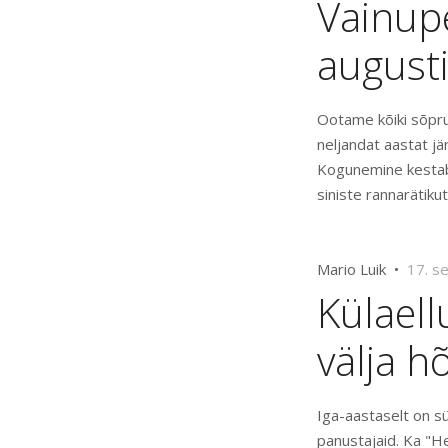
Vainup
augusti
Ootame kõiki sõpru
neljandat aastat jä
Kogunemine kestab 
siniste rannarätik
Mario Luik •
17. s
Külaell
välja h
Iga-aastaselt on sü
panustajaid. Ka "He