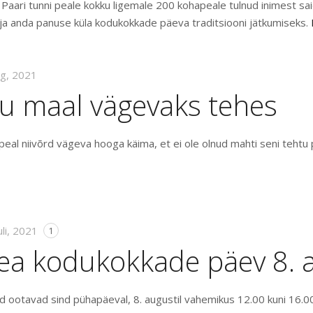
. Paari tunni peale kokku ligemale 200 kohapeale tulnud inimest sa
ja anda panuse küla kodukokkade päeva traditsiooni jätkumiseks.
ug, 2021
lu maal vägevaks tehes
upeal niivõrd vägeva hooga käima, et ei ole olnud mahti seni tehtu
uli, 2021
1
ea kodukokkade päev 8. a
 ootavad sind pühapäeval, 8. augustil vahemikus 12.00 kuni 16.0