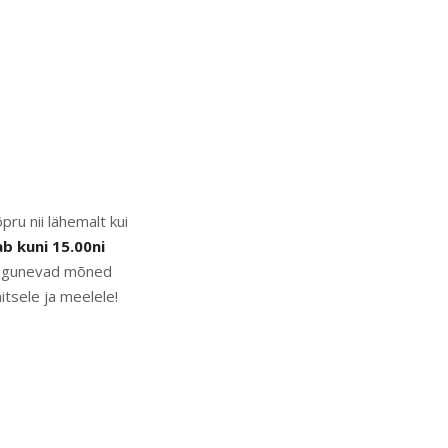
u nii lähemalt kui
b kuni 15.00ni
kogunevad mõned
itsele ja meelele!