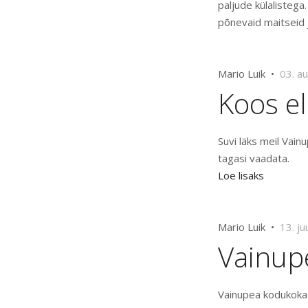
paljude külalistega
põnevaid maitseid 
Mario Luik •
03. a
Koos e
Suvi läks meil Vain
tagasi vaadata.
Loe lisaks
Mario Luik •
13. ju
Vainup
Vainupea kodukokad