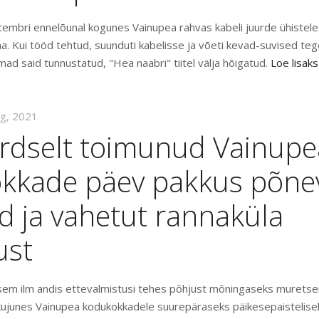
tembri ennelõunal kogunes Vainupea rahvas kabeli juurde ühistele
a. Kui tööd tehtud, suunduti kabelisse ja võeti kevad-suvised te
mad said tunnustatud, "Hea naabri" tiitel välja hõigatud.
Loe lisaks
ug, 2021
ordselt toimunud Vainupe
kkade päev pakkus põne
d ja vahetut rannaküla
ust
m ilm andis ettevalmistusi tehes põhjust mõningaseks muretse
kujunes Vainupea kodukokkadele suurepäraseks päikesepaistelis