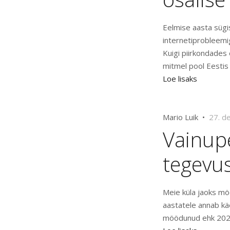
Eelmise aasta sügi
internetiprobleemi
Kuigi piirkondades 
mitmel pool Eestis
Loe lisaks
Mario Luik •
27. d
Vainupe
tegevu
Meie küla jaoks mö
aastatele annab kä
möödunud ehk 2020