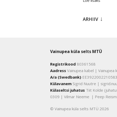
Loe lisaks
ARHIIV
Vainupea küla selts MTÜ
Registrikood
80361568
Aadress
Vainupea kabel | Vainupea k
A/a (Swedbank)
EE392200221058
Külavanem
Sigrid Nuutre | sigrid.
Külaseltsi juhatus
Tiit Kolde (juha
0309 | Vilmar Neeme | Peep Reism
© Vainupea küla selts MTÜ 2026