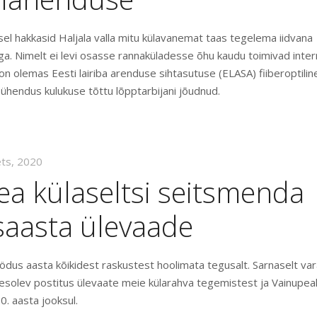
sel hakkasid Haljala valla mitu külavanemat taas tegelema iidvana
ga. Nimelt ei levi osasse rannaküladesse õhu kaudu toimivad inte
on olemas Eesti lairiba arenduse sihtasutuse (ELASA) fiiberoptiline
 ühendus kulukuse tõttu lõpptarbijani jõudnud.
ets, 2020
a külaseltsi seitsmenda
saasta ülevaade
ödus aasta kõikidest raskustest hoolimata tegusalt. Sarnaselt v
esolev postitus ülevaate meie külarahva tegemistest ja Vainupea
. aasta jooksul.