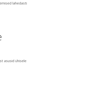
gemised lahedasti
e
st asusid ühisele