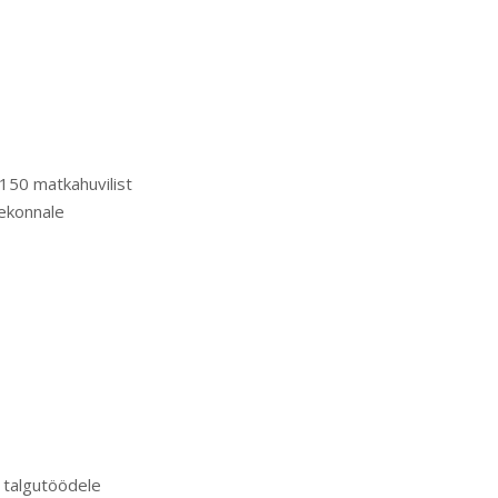
150 matkahuvilist
eekonnale
 talgutöödele