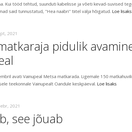
a. Kui tööd tehtud, suunduti kabelisse ja võeti kevad-suvised te
mad said tunnustatud, "Hea naabri" tiitel välja hõigatud.
Loe lisaks
ept, 2021
matkaraja pidulik avamin
eal
embril avati Vainupeal Metsa matkarada. Ligemale 150 matkahuvili
usele teekonnale Vainupealt Oandule keskpäeval.
Loe lisaks
eebr, 2021
b, see jõuab