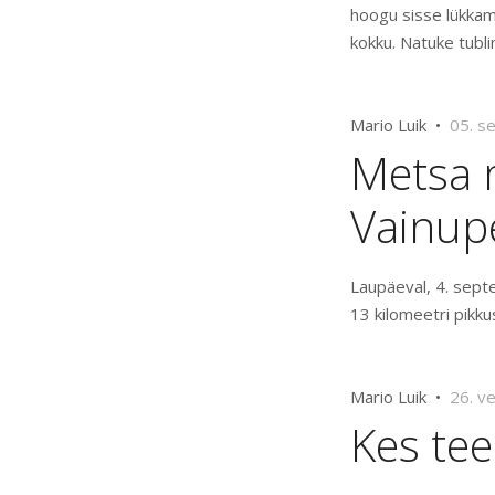
hoogu sisse lükkam
kokku. Natuke tubli
Mario Luik •
05. s
Metsa 
Vainup
Laupäeval, 4. sept
13 kilomeetri pikk
Mario Luik •
26. v
Kes tee