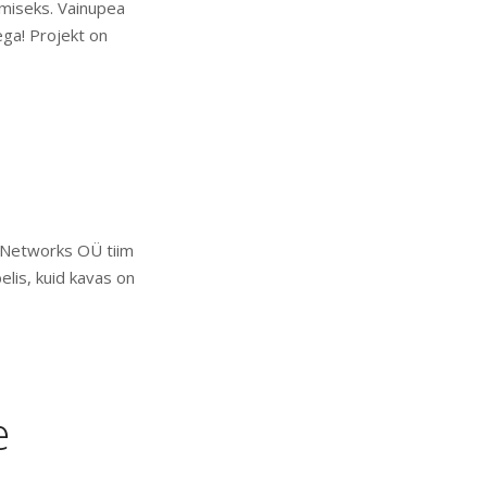
kumiseks. Vainupea
ega! Projekt on
! Networks OÜ tiim
elis, kuid kavas on
e