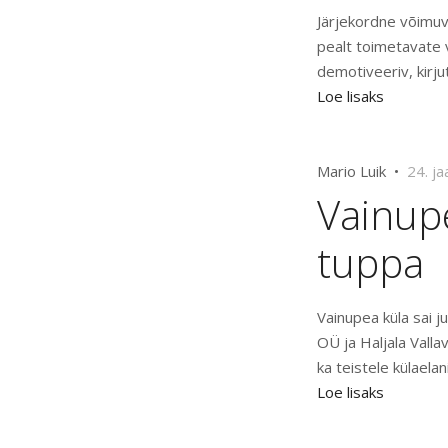
Järjekordne võimuv
pealt toimetavate
demotiveeriv, kirj
Loe lisaks
Mario Luik •
24. j
Vainupe
tuppa
Vainupea küla sai 
OÜ ja Haljala Valla
ka teistele külaelan
Loe lisaks