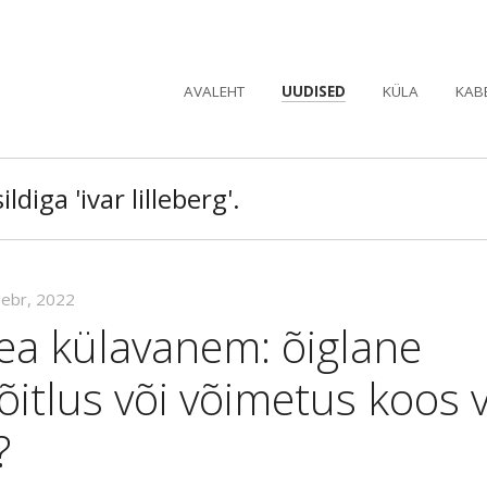
AVALEHT
UUDISED
KÜLA
KAB
ldiga 'ivar lilleberg'.
eebr, 2022
ea külavanem: õiglane
itlus või võimetus koos v
?