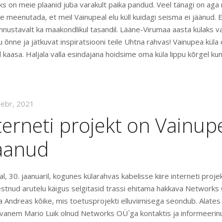
s on meie plaanid juba varakult paika pandud. Veel tänagi on ag
 meenutada, et meil Vainupeal elu küll kuidagi seisma ei jäänud. E
nnustavalt ka maakondlikul tasandil. Lääne-Virumaa aasta külaks va
u õnne ja jätkuvat inspiratsiooni teile Uhtna rahvas! Vainupea küla 
il kaasa. Haljala valla esindajana hoidsime oma küla lippu kõrgel kuni 
eebr, 2021
nterneti projekt on Vainup
saanud
 30. jaanuaril, kogunes külarahvas kabelisse kiire interneti projekt
estnud arutelu käigus selgitasid trassi ehitama hakkava Networks 
 ja Andreas kõike, mis toetusprojekti elluviimisega seondub. Alate
vanem Mario Luik olnud Networks OÜ`ga kontaktis ja informeerin