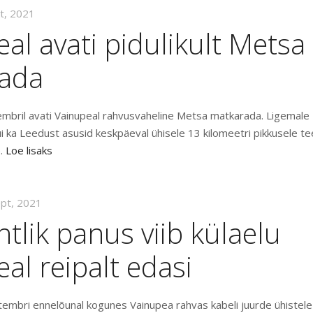
kt, 2021
al avati pidulikult Metsa
ada
embril avati Vainupeal rahvusvaheline Metsa matkarada. Ligemale 
 kui ka Leedust asusid keskpäeval ühisele 13 kilomeetri pikkusele t
e.
Loe lisaks
ept, 2021
tlik panus viib külaelu
al reipalt edasi
tembri ennelõunal kogunes Vainupea rahvas kabeli juurde ühistele