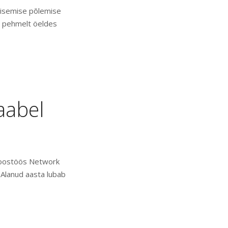
 Sisemise põlemise
v pehmelt öeldes
aabel
 koostöös Network
. Alanud aasta lubab