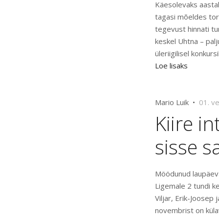
Käesolevaks aastak
tagasi mõeldes tore
tegevust hinnati tu
keskel Uhtna – palj
üleriigilisel konkurs
Loe lisaks
Mario Luik •
01. v
Kiire i
sisse 
Möödunud laupäeval,
Ligemale 2 tundi k
Viljar, Erik-Joosep
novembrist on küla