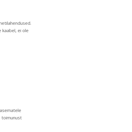
rnetilahendused.
 kaabel, ei ole
arasematele
l toimunust