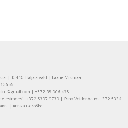
üla | 45446 Haljala vald | Lääne-Virumaa
315555
nuutre@gmail.com | +372 53 006 433
tuse esimees) +372 5307 9730 | Riina Veidenbaum +372 5334
ann | Annika Goroško