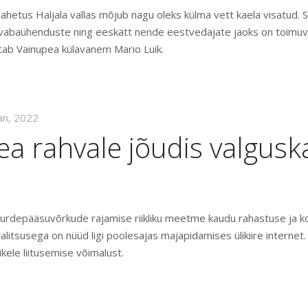
ahetus Haljala vallas mõjub nagu oleks külma vett kaela visatud.
 vabaühenduste ning eeskätt nende eestvedajate jaoks on toimu
utab Vainupea külavanem Mario Luik.
aan, 2022
a rahvale jõudis valgusk
juurdepääsuvõrkude rajamise riikliku meetme kaudu rahastuse ja
valitsusega on nüüd ligi poolesajas majapidamises ülikiire internet
ikele liitusemise võimalust.