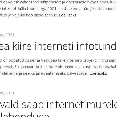
 oli vajalik vaheetapp sihipäraselt ja operatiivselt koos edasi lii
re interneti külla toomisega 2021. aasta olema märgilise tähendus
tud ja vajaliku hoo sisse saanud.
Loe lisaks
aan, 2021
a kiire interneti infotund
d on oodatud osalema Vainupea kiire interneti projekti infotunnis
aupäeval, 30. jaanuaril kell 13.00. Kohtumine leiab aset Vainupea kab
e
-ülekanne ja see ka järelvaatamiseks salvestada.
Loe lisaks
aan, 2021
 vald saab internetimurel
e lahenduse