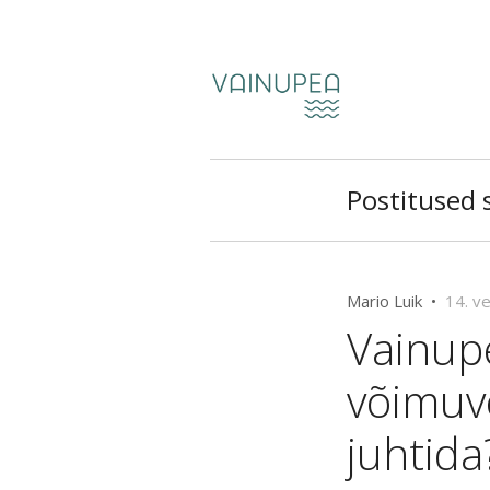
Postitused si
Mario Luik •
14. v
Vainup
võimuvõ
juhtida