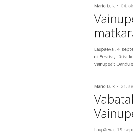
Mario Luik •
04. o
Vainupe
matkar
Laupäeval, 4. sept
nii Eestist, Lätist
Vainupealt Oandul
Mario Luik •
21. s
Vabatah
Vainupe
Laupäeval, 18. sep