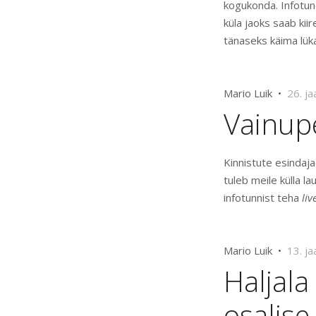
kogukonda. Infotund
küla jaoks saab kii
tänaseks käima lüka
Mario Luik •
26. j
Vainupe
Kinnistute esindaja
tuleb meile külla l
infotunnist teha
liv
Mario Luik •
13. j
Haljala
osalis