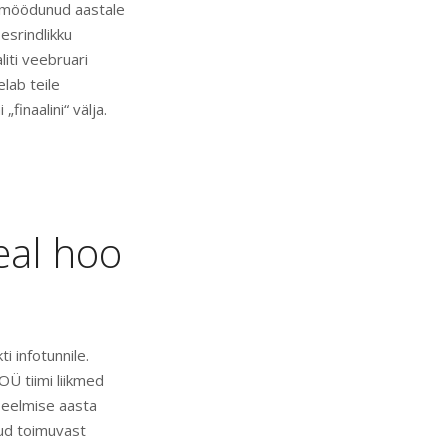
a möödunud aastale
esrindlikku
liti veebruari
elab teile
„finaalini“ välja.
eal hoo
i infotunnile.
OÜ tiimi liikmed
s eelmise aasta
ud toimuvast