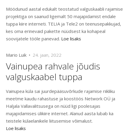
Möödunud aastal edukalt teostatud valguskaabli rajamise
projektiga on saanud ligemalt 50 majapidamist endale
tuppa kiire interneti. TELIA ja Tele2 on teenusepakkujad,
kes oma erinevaid pakette nüüdsest ka kohapeal
soovijatele tööle panevad.
Loe lisaks
Mario Luik •
24. jaan, 2022
Vainupea rahvale jõudis
valguskaabel tuppa
Vainupea küla sai juurdepääsuvõrkude rajamise riikliku
meetme kaudu rahastuse ja koostöös Network OÜ ja
Haljala Vallavalitsusega on nüüd ligi poolesajas
majapidamises ülikiire internet. Alanud aasta lubab ka
teistele külaelanikele liitusemise võimalust.
Loe lisaks