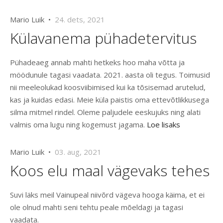
Mario Luik •
24. dets, 2021
Külavanema pühadetervitus
Pühadeaeg annab mahti hetkeks hoo maha võtta ja
möödunule tagasi vaadata. 2021. aasta oli tegus. Toimusid
nii meeleolukad koosviibimised kui ka tõsisemad arutelud,
kas ja kuidas edasi. Meie küla paistis oma ettevõtlikkusega
silma mitmel rindel. Oleme paljudele eeskujuks ning alati
valmis oma lugu ning kogemust jagama.
Loe lisaks
Mario Luik •
03. aug, 2021
Koos elu maal vägevaks tehes
Suvi läks meil Vainupeal niivõrd vägeva hooga käima, et ei
ole olnud mahti seni tehtu peale mõeldagi ja tagasi
vaadata.