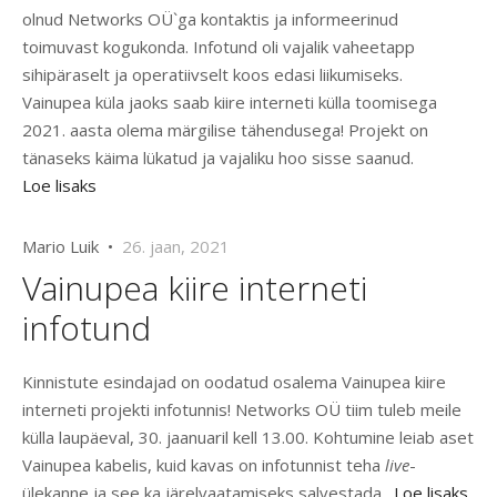
olnud Networks OÜ`ga kontaktis ja informeerinud
toimuvast kogukonda. Infotund oli vajalik vaheetapp
sihipäraselt ja operatiivselt koos edasi liikumiseks.
Vainupea küla jaoks saab kiire interneti külla toomisega
2021. aasta olema märgilise tähendusega! Projekt on
tänaseks käima lükatud ja vajaliku hoo sisse saanud.
Loe lisaks
Mario Luik •
26. jaan, 2021
Vainupea kiire interneti
infotund
Kinnistute esindajad on oodatud osalema Vainupea kiire
interneti projekti infotunnis! Networks OÜ tiim tuleb meile
külla laupäeval, 30. jaanuaril kell 13.00. Kohtumine leiab aset
Vainupea kabelis, kuid kavas on infotunnist teha
live
-
ülekanne ja see ka järelvaatamiseks salvestada.
Loe lisaks