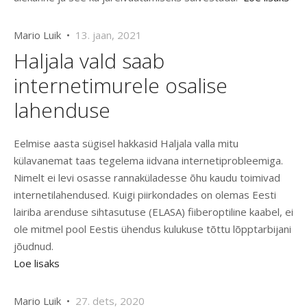
Mario Luik •
13. jaan, 2021
Haljala vald saab
internetimurele osalise
lahenduse
Eelmise aasta sügisel hakkasid Haljala valla mitu
külavanemat taas tegelema iidvana internetiprobleemiga.
Nimelt ei levi osasse rannaküladesse õhu kaudu toimivad
internetilahendused. Kuigi piirkondades on olemas Eesti
lairiba arenduse sihtasutuse (ELASA) fiiberoptiline kaabel, ei
ole mitmel pool Eestis ühendus kulukuse tõttu lõpptarbijani
jõudnud.
Loe lisaks
Mario Luik •
27. dets, 2020