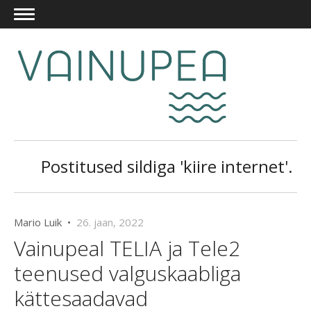
Postitused sildiga 'kiire internet'.
Mario Luik •
26. jaan, 2022
Vainupeal TELIA ja Tele2
teenused valguskaabliga
kättesaadavad