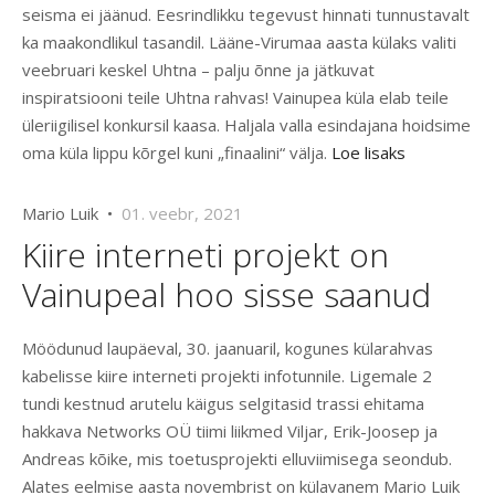
seisma ei jäänud. Eesrindlikku tegevust hinnati tunnustavalt
ka maakondlikul tasandil. Lääne-Virumaa aasta külaks valiti
veebruari keskel Uhtna – palju õnne ja jätkuvat
inspiratsiooni teile Uhtna rahvas! Vainupea küla elab teile
üleriigilisel konkursil kaasa. Haljala valla esindajana hoidsime
oma küla lippu kõrgel kuni „finaalini“ välja.
Loe lisaks
Mario Luik •
01. veebr, 2021
Kiire interneti projekt on
Vainupeal hoo sisse saanud
Möödunud laupäeval, 30. jaanuaril, kogunes külarahvas
kabelisse kiire interneti projekti infotunnile. Ligemale 2
tundi kestnud arutelu käigus selgitasid trassi ehitama
hakkava Networks OÜ tiimi liikmed Viljar, Erik-Joosep ja
Andreas kõike, mis toetusprojekti elluviimisega seondub.
Alates eelmise aasta novembrist on külavanem Mario Luik